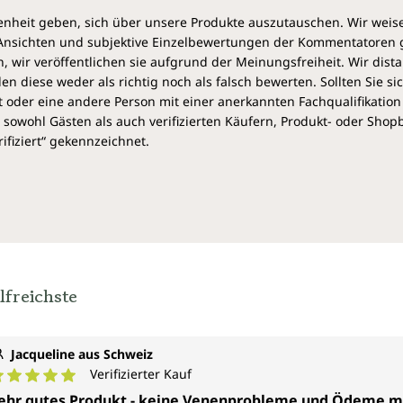
heit geben, sich über unsere Produkte auszutauschen. Wir weis
e Ansichten und subjektive Einzelbewertungen der Kommentatoren
 wir veröffentlichen sie aufgrund der Meinungsfreiheit. Wir dist
diese weder als richtig noch als falsch bewerten. Sollten Sie si
 oder eine andere Person mit einer anerkannten Fachqualifikation
sowohl Gästen als auch verifizierten Käufern, Produkt- oder Sho
ifiziert“ gekennzeichnet.
lfreichste
Jacqueline aus Schweiz
Verifizierter Kauf
urchschnittliche Bewertung von 5 von 5 Sternen
ehr gutes Produkt - keine Venenprobleme und Ödeme 