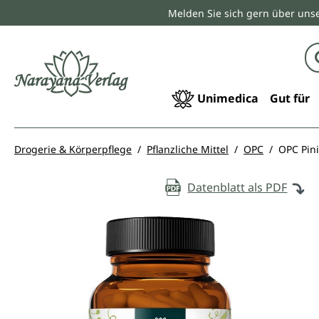
Melden Sie sich gern über unse
springen
Zur Hauptnavigation springen
Unimedica
Gut für
Drogerie & Körperpflege
Pflanzliche Mittel
OPC
OPC Pini
Datenblatt als PDF
Bildergalerie überspringen