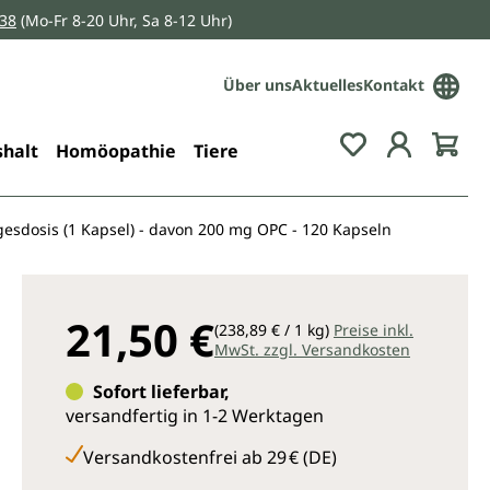
038
(Mo-Fr 8-20 Uhr, Sa 8-12 Uhr)
Über uns
Aktuelles
Kontakt
Du hast 0 Pro
halt
Homöopathie
Tiere
gesdosis (1 Kapsel) - davon 200 mg OPC - 120 Kapseln
21,50 €
(238,89 € / 1 kg)
Preise inkl.
MwSt. zzgl. Versandkosten
Sofort lieferbar,
versandfertig in 1-2 Werktagen
Versandkostenfrei ab 29 € (DE)