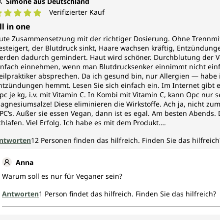
Simone aus Deutschland
Verifizierter Kauf
urchschnittliche Bewertung von 5 von 5 Sternen
ll in one
ute Zusammensetzung mit der richtiger Dosierung. Ohne Trennmi
esteigert, der Blutdruck sinkt, Haare wachsen kräftig, Entzündun
erden dadurch gemindert. Haut wird schöner. Durchblutung der V
infach einnehmen, wenn man Blutdrucksenker einnimmt nicht ein
eilpraktiker absprechen. Da ich gesund bin, nur Allergien — habe
ntzündungen hemmt. Lesen Sie sich einfach ein. Im Internet gibt e
pc je kg, i.v. mit Vitamin C. In Kombi mit Vitamin C, kann Opc nur 
agnesiumsalze! Diese eliminieren die Wirkstoffe. Ach ja, nicht zum
PC‘s. Außer sie essen Vegan, dann ist es egal. Am besten Abends.
chlafen. Viel Erfolg. Ich habe es mit dem Produkt….
ntworten
12
Personen finden das hilfreich.
Finden Sie das hilfreich
Anna
Warum soll es nur für Veganer sein?
Antworten
1
Person findet das hilfreich.
Finden Sie das hilfreich?