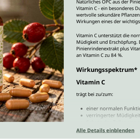
Natürliches OPC aus der Pinie
Vitamin C - ein besonderes 
wertvolle sekundäre Pflanzens
Wirkungen eines der wichtig
Vitamin C unterstützt die n
Müdigkeit und Erschöpfung. 
Pinienrindenextrakt plus Vi
an Vitamin C zu 84 %.
Wirkungsspektrum*
Vitamin C
trägt bei zu/zum:
einer normalen Funkt
verringerter Müdigke
Schutz der Zellen vor 
einem normalen Energ
Alle Details einblenden
einer verbesserten E