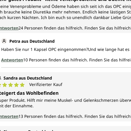
eine Venenprobleme und Ödeme haben sich seit ich das OPC einig
ch brauche keine Diuretika mehr nehmen. Endlich keine lästigen St
ach kurzen Nächten. Ich bin euch so unendlich dankbar Liebe Grü
ntworten
24
Personen finden das hilfreich.
Finden Sie das hilfreich
Petra aus Deutschland
Haben Sie nur 1 Kapsel OPC eingenommen?Und wie lange hat es g
Antworten
10
Personen finden das hilfreich.
Finden Sie das hilfre
Sandra aus Deutschland
Verifizierter Kauf
urchschnittliche Bewertung von 5 von 5 Sternen
teigert das Wohlbefinden
uper Produkt. Hilft mir meine Muskel- und Gelenkschmerzen über
eit der Einnahme.
ntworten
13
Personen finden das hilfreich.
Finden Sie das hilfreich