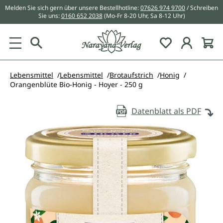
Melden Sie sich gern über unsere Bestellhotline:
07626 974 9700
/ Schreiben
alt springen
Sie uns:
0160 652 2038
(Mo-Fr 8-20 Uhr, Sa 8-12 Uhr)
Du hast 0 Pr
Lebensmittel
Lebensmittel
Brotaufstrich
Honig
Orangenblüte Bio-Honig - Hoyer - 250 g
Datenblatt als PDF
Bildergalerie überspringen