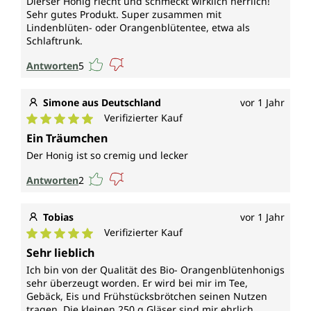
Dierser Honig riecht und schmeckt wirklich herrlich!
Sehr gutes Produkt. Super zusammen mit
Lindenblüten- oder Orangenblütentee, etwa als
Schlaftrunk.
Antworten
5
Simone aus Deutschland
vor 1 Jahr
Verifizierter Kauf
Durchschnittliche Bewertung von 5 von 5 Sternen
Ein Träumchen
Der Honig ist so cremig und lecker
Antworten
2
Tobias
vor 1 Jahr
Verifizierter Kauf
Durchschnittliche Bewertung von 5 von 5 Sternen
Sehr lieblich
Ich bin von der Qualität des Bio- Orangenblütenhonigs
sehr überzeugt worden. Er wird bei mir im Tee,
Gebäck, Eis und Frühstücksbrötchen seinen Nutzen
tragen. Die kleinen 250 g Gläser sind mir ehrlich