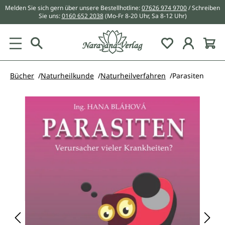
Melden Sie sich gern über unsere Bestellhotline:
07626 974 9700
/ Schreiben
alt springen
Sie uns:
0160 652 2038
(Mo-Fr 8-20 Uhr, Sa 8-12 Uhr)
Du hast 0 Pr
Bücher
Naturheilkunde
Naturheilverfahren
Parasiten
Bildergalerie überspringen