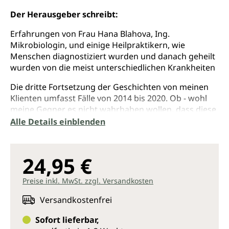
Der Herausgeber schreibt:
Erfahrungen von Frau Hana Blahova, Ing.
Mikrobiologin, und einige Heilpraktikern, wie
Menschen diagnostiziert wurden und danach geheilt
wurden von die meist unterschiedlichen Krankheiten
Die dritte Fortsetzung der Geschichten von meinen
Klienten umfasst Fälle von 2014 bis 2020. Ob - wohl
meine Gegner es nicht wahrhaben wollen, dass diese
Geschichten von realen Personen ge - schrieben
Alle Details einblenden
wurden, sind diese doch authentisch. Solch eine
Prinzessin Scheherezade bin ich nicht. Ein
aufmerksamer Leser wird im Hintergrund der
24,95 €
Geschichten über heroische und anstrengende Wege
einfacher Menschen zur Gesundheit, und zwar mit
Preise inkl. MwSt. zzgl. Versandkosten
eigenen Kräften, noch einen anderen roten Faden
wahrnehmen - diese Geschichten spiegeln den
Versandkostenfrei
Zustand der heutigen Medizin wieder, wenn auch nur
Sofort lieferbar,
auf eine zauberhauft ungezwungene Art und Weise.