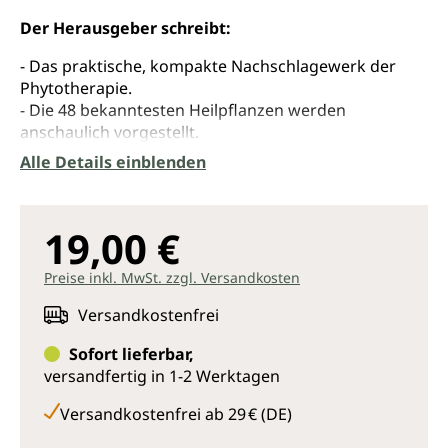
Der Herausgeber schreibt:
- Das praktische, kompakte Nachschlagewerk der
Phytotherapie.
- Die 48 bekanntesten Heilpflanzen werden
anschaulich vorgestellt.
- Wirkung für Körper und Seele.
Alle Details einblenden
In den Heilpflanzen ist ein grosses Potenzial an
Kräften verborgen, die dem Menschen in kranken
19,00 €
und gesunden Tagen Genesung und Vitalität
schenken.
Preise inkl. MwSt. zzgl. Versandkosten
Urtinkturen - das sind Frischpflanzenpräparate mit
Versandkostenfrei
einer hohen inneren Qualität - sind die idealen Mittel,
um das Wesen, die Persönlichkeit einer Heilpflanze zu
Sofort lieferbar,
vermitteln. So können die Urtinkturen nicht nur auf
versandfertig in 1-2 Werktagen
der körperlichen, sondern auch auf der seelischen
Ebene wirken.
Versandkostenfrei ab 29 € (DE)
Das vorliegende Buch stellt das Wesen von 48