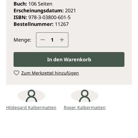
Buch:
106 Seiten
bekannten Heilpflanzen auf anschauliche Weise vor.
Erscheinungsdatum:
2021
Durch das Studium des Wesens wird es dem
ISBN:
978-3-03800-601-5
Therapeuten oder Patienten ermöglicht, eine innere
Bestellnummer:
11267
Beziehung zur Pflanze aufzunehmen, wodurch sich
deren Heilkräfte in hohem Masse entfalten können.
Produkt Anzahl: Gib den gewünsc
Menge:
In den Warenkorb
Zum Merkzettel hinzufügen
Hildegard Kalbermatten
Roger Kalbermatten