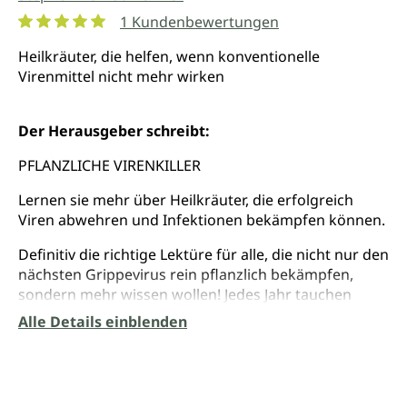
1 Kundenbewertungen
Durchschnittliche Bewertung von 5 von 5 Sternen
Heilkräuter, die helfen, wenn konventionelle
Virenmittel nicht mehr wirken
Der Herausgeber schreibt:
PFLANZLICHE VIRENKILLER
Lernen sie mehr über Heilkräuter, die erfolgreich
Viren abwehren und Infektionen bekämpfen können.
Definitiv die richtige Lektüre für alle, die nicht nur den
nächsten Grippevirus rein pflanzlich bekämpfen,
sondern mehr wissen wollen! Jedes Jahr tauchen
neue, immer gefährlichere Viren auf. Durch Mutation
Alle Details einblenden
entwickeln sie Resistenzen gegen antivirale
Pharmazeutika. Stephen Harrod Buhner macht
deutlich, dass u. a. die weltweite Massentierhaltung,
aber auch Pestizide in der Landwirtschaft und die