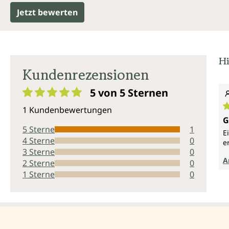
Jetzt bewerten
Hi
Kundenrezensionen
5 von 5
Sternen
Durchschnittliche Bewertung von 5 von 5 Sternen
1 Kundenbewertungen
D
G
5 Sterne
1
E
4 Sterne
0
e
3 Sterne
0
A
2 Sterne
0
1 Sterne
0