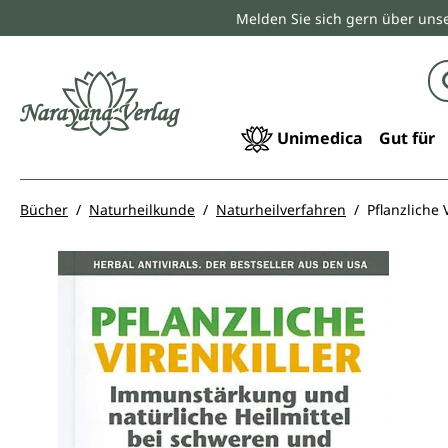
Melden Sie sich gern über unse
springen
Zur Hauptnavigation springen
Unimedica
Gut für
Bücher
Naturheilkunde
Naturheilverfahren
Pflanzliche
Bildergalerie überspringen