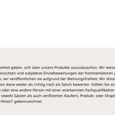
Verseuchung der Umwelt dafür verantwortlich sind,
dass sich lebensgefährliche Viren immer weiter
ausbreiten. Er warnt vor zunehmenden Resistenzen,
die Viren auch gegen Arzneimittel entwickeln.
Wichtige Punkte, die das Buch behandelt:
- Behandlungsstrategien bei Infektionen durch
Grippeviren, SARS und CORONA-Viren, Magen-Darm-
Viren (Rotaviren, Noroviren), Rhinoviren, FSME-,
Epstein-Barr, Hepatitis, West Nil-, Dengue-Viren, Zika,
Herpes & Co
heit geben, sich über unsere Produkte auszutauschen. Wir weis
- Ausführliche Beschreibungen der wirksamsten
e Ansichten und subjektive Einzelbewertungen der Kommentatoren
Heilpflanzen
 wir veröffentlichen sie aufgrund der Meinungsfreiheit. Wir dist
diese weder als richtig noch als falsch bewerten. Sollten Sie si
- Umfangreiche Präsentation der wissenschaftlichen
 oder eine andere Person mit einer anerkannten Fachqualifikation
Forschung
sowohl Gästen als auch verifizierten Käufern, Produkt- oder Sho
- Vorbeugen: Hilfreiche Anwendungen zur Stärkung
ifiziert“ gekennzeichnet.
des Immunsystems