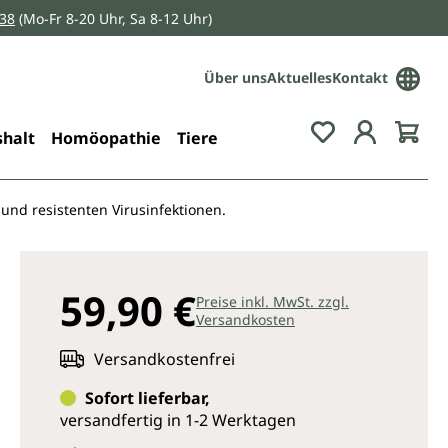
038
(Mo-Fr 8-20 Uhr, Sa 8-12 Uhr)
Über uns
Aktuelles
Kontakt
Du hast 0 Pro
halt
Homöopathie
Tiere
 und resistenten Virusinfektionen.
59,90 €
Preise inkl. MwSt. zzgl.
Versandkosten
Versandkostenfrei
Sofort lieferbar,
versandfertig in 1-2 Werktagen