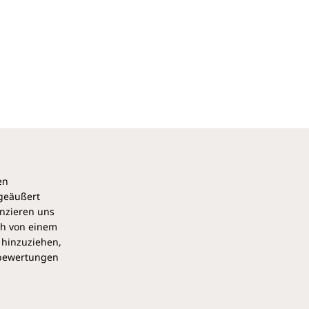
en
 geäußert
anzieren uns
ch von einem
 hinzuziehen,
pbewertungen