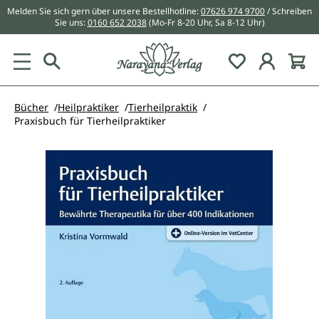
Melden Sie sich gern über unsere Bestellhotline:
07626 974 9700
/ Schreiben
alt springen
Sie uns:
0160 652 2038
(Mo-Fr 8-20 Uhr, Sa 8-12 Uhr)
Du hast 0 Pr
Bücher
Heilpraktiker
Tierheilpraktik
Praxisbuch für Tierheilpraktiker
Bildergalerie überspringen