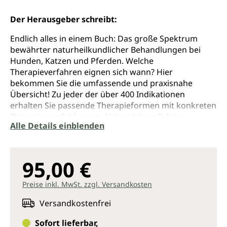
Der Herausgeber schreibt:
Endlich alles in einem Buch: Das große Spektrum
bewährter naturheilkundlicher Behandlungen bei
Hunden, Katzen und Pferden. Welche
Therapieverfahren eignen sich wann? Hier
bekommen Sie die umfassende und praxisnahe
Übersicht! Zu jeder der über 400 Indikationen
erhalten Sie passende Therapieformen mit konkreten
Therapieempfehlungen. Neben körperlichen
Alle Details einblenden
Indikationen werden auch seelische Indikationen und
die Geriatrie berücksichtigt.
Ideal für Einsteiger: Schlagen Sie mögliche
Therapieverfahren zu einer Erkrankung ganz einfach
95,00 €
nach. Als erfahrener Tierheilpraktiker können Sie Ihr
eigenes Therapieangebot erweitern bzw. bei
Preise inkl. MwSt. zzgl. Versandkosten
selteneren Erkrankungen einen Therapieansatz
Versandkostenfrei
finden.
Sofort lieferbar,
Nützliche Extras: