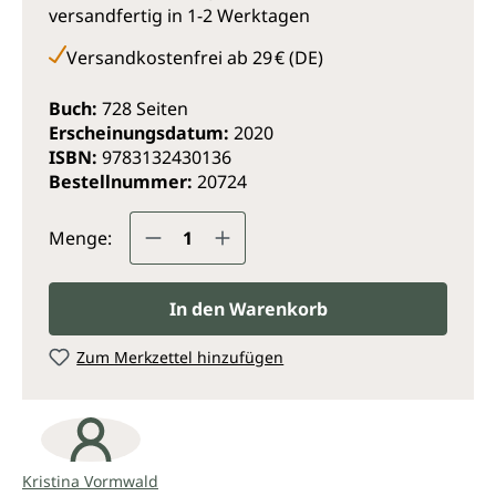
versandfertig in 1-2 Werktagen
- So lesen Sie die vom Besitzer mitgebrachten
Dokumente (z.B. Impfpass)
Versandkostenfrei ab 29 € (DE)
- Wie Sie Ihre Befunde dokumentieren
- Anhang mit Salbenrezepten, Kräutermischungen
Buch:
728 Seiten
und hilfreichen Adressen
Erscheinungsdatum:
2020
ISBN:
9783132430136
Bestellnummer:
20724
Produkt Anzahl: Gib den gewünsc
Menge:
In den Warenkorb
Zum Merkzettel hinzufügen
Kristina Vormwald