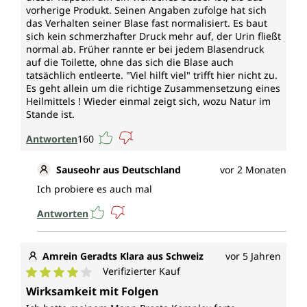
Stress.
vorherige Produkt. Seinen Angaben zufolge hat sich
das Verhalten seiner Blase fast normalisiert. Es baut
Zink
sich kein schmerzhafter Druck mehr auf, der Urin fließt
normal ab. Früher rannte er bei jedem Blasendruck
trägt zur Erhaltung eines normalen
auf die Toilette, ohne das sich die Blase auch
tatsächlich entleerte. "Viel hilft viel" trifft hier nicht zu.
Testosteronspiegels im Blut, zu einer normalen
Es geht allein um die richtige Zusammensetzung eines
Fruchtbarkeit und einer normalen Reproduktion, zur
Heilmittels ! Wieder einmal zeigt sich, wozu Natur im
normalen DNA-Synthese, zur normalen
Stande ist.
Eiweißsynthese, zum Schutz der Zellen vor
oxidativem Stress, zur normalen Funktion des
Antworten
160
Immunsystems, zur Erhaltung normaler Sehkraft, zur
Erhaltung normaler Knochen, Haut, Haare und Nägel,
Sauseohr aus Deutschland
vor 2 Monaten
zu einem normalen Säure-Basen-Stoffwechsel, zum
Ich probiere es auch mal
normalen Kohlenhydrat-Stoffwechsel, zum normalen
Stoffwechsel von Makronährstoffen, zum normalen
Antworten
Fettsäurestoffwechsel, zu einer normalen kognitiven
Funktion bei und hat eine Funktion bei der
Zellteilung.
Amrein Geradts Klara aus Schweiz
vor 5 Jahren
Verifizierter Kauf
Selen
Durchschnittliche Bewertung von 4 von 5 Sternen
Wirksamkeit mit Folgen