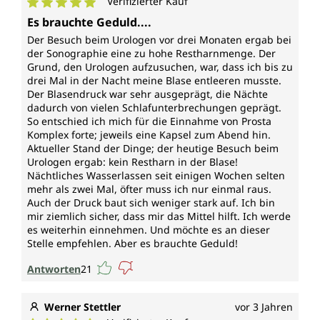
Verifizierter Kauf
Durchschnittliche Bewertung von 5 von 5 Sternen
Es brauchte Geduld....
Der Besuch beim Urologen vor drei Monaten ergab bei
der Sonographie eine zu hohe Restharnmenge. Der
Grund, den Urologen aufzusuchen, war, dass ich bis zu
drei Mal in der Nacht meine Blase entleeren musste.
Der Blasendruck war sehr ausgeprägt, die Nächte
dadurch von vielen Schlafunterbrechungen geprägt.
So entschied ich mich für die Einnahme von Prosta
Komplex forte; jeweils eine Kapsel zum Abend hin.
Aktueller Stand der Dinge; der heutige Besuch beim
Urologen ergab: kein Restharn in der Blase!
Nächtliches Wasserlassen seit einigen Wochen selten
mehr als zwei Mal, öfter muss ich nur einmal raus.
Auch der Druck baut sich weniger stark auf. Ich bin
mir ziemlich sicher, dass mir das Mittel hilft. Ich werde
es weiterhin einnehmen. Und möchte es an dieser
Stelle empfehlen. Aber es brauchte Geduld!
Antworten
21
Werner Stettler
vor 3 Jahren