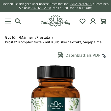
Melden Sie sich gern über unsere Bestellhotline:
07626 974 9700
/ Schreiben
alt springen
Sie uns:
0160 652 2038
(Mo-Fr 8-20 Uhr, Sa 8-12 Uhr)
Du hast 0 Pr
Gut für
Männer
Prostata
Prosta* Komplex forte - mit Kürbiskernextrakt, Sägepalmenextrakt und Brennnesselwurzel - 90 Kapseln - von Unimedica
Datenblatt als PDF
Bildergalerie überspringen