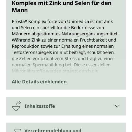
Komplex mit Zink und Selen für den
Mann
Prosta* Komplex forte von Unimedica ist mit Zink
und Selen ein speziell für die Bedürfnisse von
Männern abgestimmtes Nahrungsergänzungsmittel.
Während Zink zu einer normalen Fruchtbarkeit und
Reproduktion sowie zur Erhaltung eines normalen
Testosteronspiegels im Blut beiträgt, schützt Selen
die Zellen vor oxidativem Stress und trägt zu einer
normalen Spermabildung bei. Diese essenziellen
Mikronährstoffe werden ergänzt durch die
hochwertigen Extrakte aus Kürbiskernen,
Alle Details einblenden
Sägepalmenfrüchten und Brennnesselwurzeln und
durch Vitamin E.
Eine einzige Kapsel von Prosta* Komplex forte deckt
Inhaltsstoffe
den empfohlenen Tagesbedarf an Vitamin E und
Selen zu je 50 % und an Zink zu 25 % (Prozentsatz
der Nährstoffbezugswerte gem. Verordnung VO (EU)
1169/2011 (LMIV)). Die Kapseln sind ohne
Verzehrempfehlung und