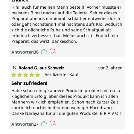
Hihi, auch für meinen Mann bestellt. Vorher musste er
meistens 3 mal nachts auf die Toilette. Seit er dieses
Präparat abends einnimmt, schläft er entweder durch
oder geht höchstens 1 mal nächtens aufs Klo, wodurch
sich die nächtliche Ruhe und seine Schlafqualität
erheblich verbessert hat. Meine auch :-) - Endlich ein
Präparat, das wirkt, dankeschön.
Antworten
36
Roland G. aus Schweiz
vor 2 Jahren
Verifizierter Kauf
Durchschnittliche Bewertung von 5 von 5 Sternen
Sehr zufrieden!
Habe schon einige andere Produkte probiert mit na ja
kläglichem Erfolg; aber dieses Produkt kann ich allen
Männern wirklich empfehlen. Schon nach kurzer Zeit
spürte ich nachts bedeutend weiniger Harndrang.
Danke Narayana für all die guten Produkte. B R A V O !
Antworten
27