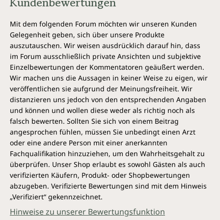
Kundenbewertungen
auch in Fisch. Austern, sind extrem reich an Zink.
Pflanzliche Quellen für Zink sind Vollkornprodukte,
Mit dem folgenden Forum möchten wir unseren Kunden
Hülsenfrüchte, Nüsse und Samen und ganz
Gelegenheit geben, sich über unsere Produkte
besonders Kürbiskerne.
auszutauschen. Wir weisen ausdrücklich darauf hin, dass
im Forum ausschließlich private Ansichten und subjektive
Selen ist ein weiteres essenzielles Spurenelement,
Einzelbewertungen der Kommentatoren geäußert werden.
das sich in Meeresfrüchten, besonders in Thunfisch
und Garnelen, in Innereien wie Leber, in Fleisch und
Wir machen uns die Aussagen in keiner Weise zu eigen, wir
Geflügel, in Eiern, Nüssen, insbesondere in
veröffentlichen sie aufgrund der Meinungsfreiheit. Wir
Paranüssen, die zu den reichsten natürlichen Quellen
distanzieren uns jedoch von den entsprechenden Angaben
für Selen gehören, und in Vollkornbrot findet.
und können und wollen diese weder als richtig noch als
falsch bewerten. Sollten Sie sich von einem Beitrag
Warum dennoch mit Prosta* Komplex
angesprochen fühlen, müssen Sie unbedingt einen Arzt
forte ergänzen?
oder eine andere Person mit einer anerkannten
Fachqualifikation hinzuziehen, um den Wahrheitsgehalt zu
Das Bewusstsein für die Nahrungsquellen dieser
überprüfen. Unser Shop erlaubt es sowohl Gästen als auch
Nährstoffe kann dabei helfen, eine ausgewogene
verifizierten Käufern, Produkt- oder Shopbewertungen
Ernährung zu planen, um den täglichen Bedarf zu
abzugeben. Verifizierte Bewertungen sind mit dem Hinweis
decken. Jedoch kann es bei unseren heutigen
„Verifiziert“ gekennzeichnet.
Ernährungsgewohnheiten und unserem modernen
Hinweise zu unserer Bewertungsfunktion
Lebensstil herausfordernd sein, genug von diesen