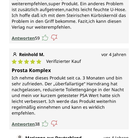
weiterempfehlen,super Produkt. Ein anderes Problem
ist zusätzlich aufgetreten,nachts leicht feuchte U-Hose.
Ich hoffe daß ich mit dem Steirischen Kürbiskernöl das
Problem in den Griff bekomme. Fazit,ich kann diesen
Verlag nur weiterempfehlen.
Antworten
59
Reinhold M.
vor 4 Jahren
Verifizierter Kauf
Durchschnittliche Bewertung von 5 von 5 Sternen
Prosta Komplex
Ich nehme dieses Produkt seit ca. 3 Monaten und bin
sehr zufrieden. Der „überfallartige“ Harndrang hat
nachgelassen, reduzierte Toilettengänge in der Nacht
und mein vor kurzem getesteter PSA Wert hatte sich
leicht verbessert. Ich werde das Produkt weiterhin
regelmäßig einnehmen und kann es wirklich
empfehlen.
Antworten
38
Marianne aus Deutschland
vor 4 Jahren