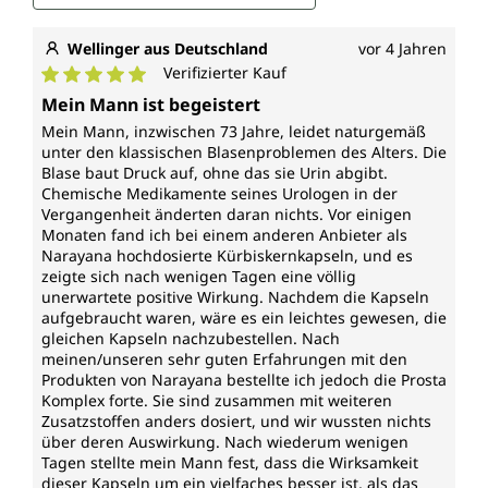
hauptsächlich in den Küstenregionen des
südöstlichen Teils der USA. Die Früchte der
Wellinger aus Deutschland
vor 4 Jahren
Sägepalme sind klein und beerenartig. Sie haben
Verifizierter Kauf
eine lange Geschichte in der traditionellen Medizin
Durchschnittliche Bewertung von 5 von 5 Sternen
der Ureinwohner Nordamerikas.
Mein Mann ist begeistert
Mein Mann, inzwischen 73 Jahre, leidet naturgemäß
Brennnesselwurzel-Extrakt wird aus der Wurzel der
unter den klassischen Blasenproblemen des Alters. Die
Blase baut Druck auf, ohne das sie Urin abgibt.
Brennnessel (Urtica dioica) hergestellt. Sie ist in
Chemische Medikamente seines Urologen in der
Europa, Asien, Nordafrika und Nordamerika
Vergangenheit änderten daran nichts. Vor einigen
heimisch. Die Brennnessel ist für ihre stechenden
Monaten fand ich bei einem anderen Anbieter als
Härchen bekannt, die bei Berührung ein brennendes
Narayana hochdosierte Kürbiskernkapseln, und es
Gefühl verursachen. Die Brennnessel hat eine lange
zeigte sich nach wenigen Tagen eine völlig
Tradition in der europäischen Volksmedizin und wird
unerwartete positive Wirkung. Nachdem die Kapseln
sowohl als Nahrungsmittel als auch für
aufgebraucht waren, wäre es ein leichtes gewesen, die
naturmedizinische Zwecke verwendet.
gleichen Kapseln nachzubestellen. Nach
meinen/unseren sehr guten Erfahrungen mit den
Produkten von Narayana bestellte ich jedoch die Prosta
Wirkungsspektrum*
Komplex forte. Sie sind zusammen mit weiteren
Zusatzstoffen anders dosiert, und wir wussten nichts
Vitamin E
über deren Auswirkung. Nach wiederum wenigen
Tagen stellte mein Mann fest, dass die Wirksamkeit
trägt bei zum Schutz der Zellen vor oxidativem
dieser Kapseln um ein vielfaches besser ist, als das