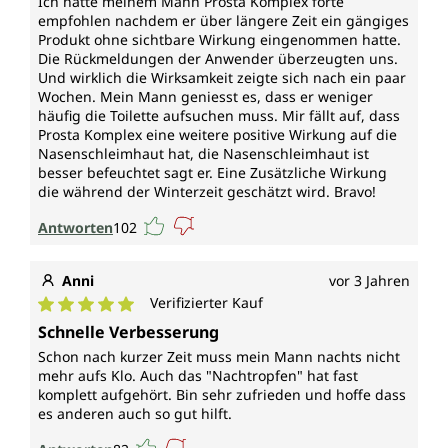
trägt zur normalen Spermabildung, zu einer
Ich hatte meinem Mann Prosta Komplex forte
empfohlen nachdem er über längere Zeit ein gängiges
normalen Funktion des Immunsystems, zum Schutz
Produkt ohne sichtbare Wirkung eingenommen hatte.
der Zellen vor oxidativem Stress, zur Erhaltung
Die Rückmeldungen der Anwender überzeugten uns.
normaler Haare und Nägel und zu einer normalen
Und wirklich die Wirksamkeit zeigte sich nach ein paar
Schilddrüsenfunktion bei.
Wochen. Mein Mann geniesst es, dass er weniger
häufig die Toilette aufsuchen muss. Mir fällt auf, dass
* Durch die Europäische Behörde für
Prosta Komplex eine weitere positive Wirkung auf die
Lebensmittelsicherheit zugelassene
Nasenschleimhaut hat, die Nasenschleimhaut ist
gesundheitsbezogene Angaben.
besser befeuchtet sagt er. Eine Zusätzliche Wirkung
die während der Winterzeit geschätzt wird. Bravo!
Jedes Braunglas Prosta* Komplex forte von
Antworten
102
Unimedica enthält 90 Kapseln. Das entspricht einem
3-Monatsvorrat.
Anni
vor 3 Jahren
Vegan und ohne folgende Zusatzstoffe
Verifizierter Kauf
Durchschnittliche Bewertung von 5 von 5 Sternen
Schnelle Verbesserung
Vegane Kapselhülle aus reiner pflanzlicher Cellulose
Schon nach kurzer Zeit muss mein Mann nachts nicht
(HPMC), frei von Carrageen und PEG
mehr aufs Klo. Auch das "Nachtropfen" hat fast
komplett aufgehört. Bin sehr zufrieden und hoffe dass
Prosta* Komplex forte von Unimedica ist ohne
es anderen auch so gut hilft.
Gentechnik, laktosefrei, glutenfrei und vegan.