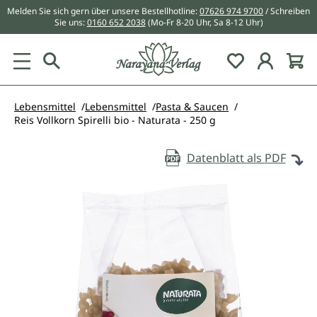
Melden Sie sich gern über unsere Bestellhotline:
07626 974 9700
/ Schreiben
alt springen
Sie uns:
0160 652 2038
(Mo-Fr 8-20 Uhr, Sa 8-12 Uhr)
Du hast 0 Pr
Lebensmittel
Lebensmittel
Pasta & Saucen
Reis Vollkorn Spirelli bio - Naturata - 250 g
Datenblatt als PDF
Bildergalerie überspringen