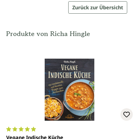
Zurück zur Übersicht
Produkte von Richa Hingle
Durchschnittliche Bewertung von 5 von 5 Sternen
Vegane Indische Küche