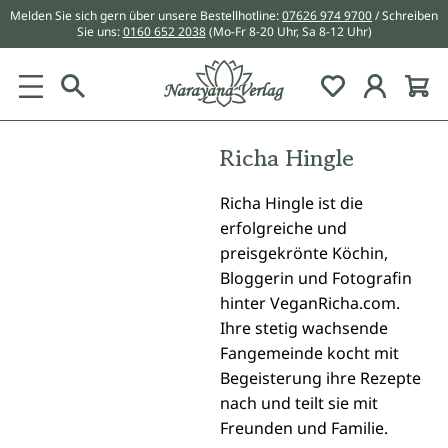
Melden Sie sich gern über unsere Bestellhotline:
07626 974 9700
/ Schreiben
alt springen
Sie uns:
0160 652 2038
(Mo-Fr 8-20 Uhr, Sa 8-12 Uhr)
Du hast 0 Pr
Richa Hingle
Richa Hingle ist die
erfolgreiche und
preisgekrönte Köchin,
Bloggerin und Fotografin
hinter VeganRicha.com.
Ihre stetig wachsende
Fangemeinde kocht mit
Begeisterung ihre Rezepte
nach und teilt sie mit
Freunden und Familie.