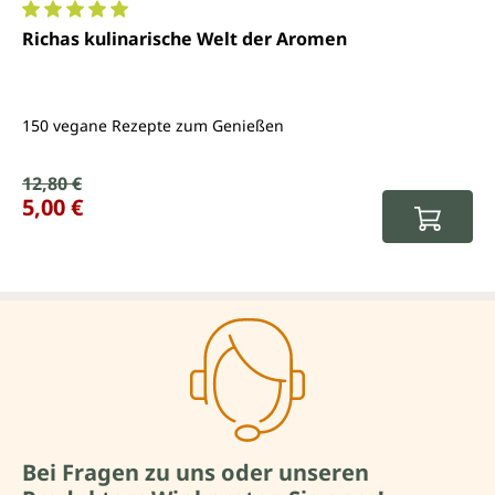
Durchschnittliche Bewertung von 5 von 5 Sternen
Richas kulinarische Welt der Aromen
150 vegane Rezepte zum Genießen
Verkaufspreis:
12,80 €
Regulärer Preis:
5,00 €
Bei Fragen zu uns oder unseren