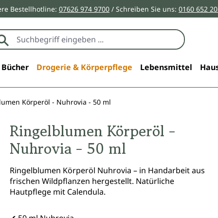
re Bestellhotline:
07626 974 9700
/ Schreiben Sie uns:
0160 652 2
Bücher
Drogerie & Körperpflege
Lebensmittel
Haus
lumen Körperöl - Nuhrovia - 50 ml
Ringelblumen Körperöl -
Nuhrovia - 50 ml
Ringelblumen Körperöl Nuhrovia – in Handarbeit aus
frischen Wildpflanzen hergestellt. Natürliche
Hautpflege mit Calendula.
✔ 50 ml Nuhrovia