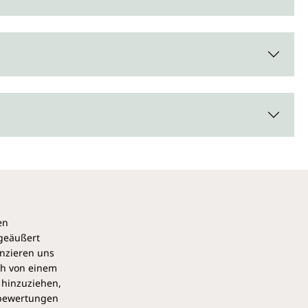
en
 geäußert
anzieren uns
ch von einem
 hinzuziehen,
pbewertungen