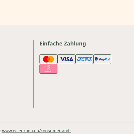
Einfache Zahlung
:
www.ec.europa.eu/consumers/odr