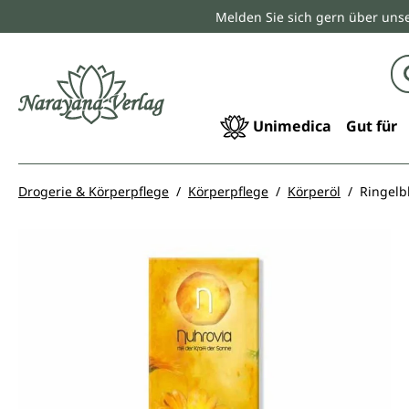
Melden Sie sich gern über unse
springen
Zur Hauptnavigation springen
Unimedica
Gut für
Drogerie & Körperpflege
Körperpflege
Körperöl
Ringelb
Bildergalerie überspringen