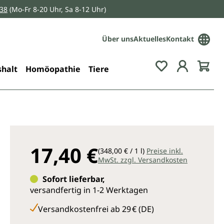
038
(Mo-Fr 8-20 Uhr, Sa 8-12 Uhr)
Über uns
Aktuelles
Kontakt
Du hast 0 Pro
halt
Homöopathie
Tiere
17,40 €
(348,00 € / 1 l)
Preise inkl.
MwSt. zzgl. Versandkosten
Sofort lieferbar,
versandfertig in 1-2 Werktagen
Versandkostenfrei ab 29 € (DE)