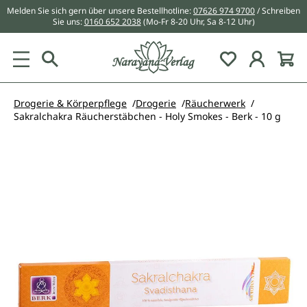
Melden Sie sich gern über unsere Bestellhotline:
07626 974 9700
/ Schreiben
alt springen
Sie uns:
0160 652 2038
(Mo-Fr 8-20 Uhr, Sa 8-12 Uhr)
Du hast 0 Pr
Drogerie & Körperpflege
Drogerie
Räucherwerk
Sakralchakra Räucherstäbchen - Holy Smokes - Berk - 10 g
Bildergalerie überspringen