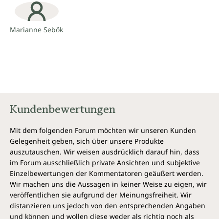
einem halben Jahr war ihre Haut wieder so rein und
schön wie früher. Heute, acht Jahre später, lebt
Marianne Sebök immer noch beschwerdefrei – ohne
Marianne Sebök
jegliche Medikamente.
Marianne Sebök
geb. 1950
in München, lebte auch in der
Schweiz, Südafrika, Amerika und
Kundenbewertungen
Kanada. Sie bereiste fast alle
Kontinente dieser Erde und kehrte
Mit dem folgenden Forum möchten wir unseren Kunden
wieder zu ihren Wurzeln nach
Gelegenheit geben, sich über unsere Produkte
Deutschland zurück. Um ihrer
auszutauschen. Wir weisen ausdrücklich darauf hin, dass
großen Leidenschaft „Gesundheit“ Raum zu geben,
im Forum ausschließlich private Ansichten und subjektive
drückte sie vor einigen Jahren nochmal die Schulbank
Einzelbewertungen der Kommentatoren geäußert werden.
mit Abschluss zur diplomierten Wellnesstrainerin und
Wir machen uns die Aussagen in keiner Weise zu eigen, wir
Kneipp- und Kurbademeisterin. Heute lebt sie am
veröffentlichen sie aufgrund der Meinungsfreiheit. Wir
Chiemsee.
distanzieren uns jedoch von den entsprechenden Angaben
und können und wollen diese weder als richtig noch als