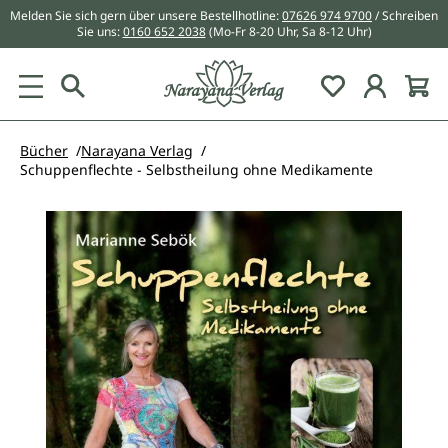
Melden Sie sich gern über unsere Bestellhotline:
07626 974 9700
/ Schreiben
alt springen
Sie uns:
0160 652 2038
(Mo-Fr 8-20 Uhr, Sa 8-12 Uhr)
Du hast 0 Pr
Bücher
Narayana Verlag
Schuppenflechte - Selbstheilung ohne Medikamente
Bildergalerie überspringen