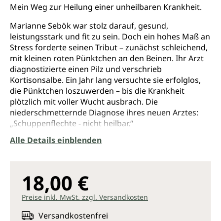
Mein Weg zur Heilung einer unheilbaren Krankheit.
Marianne Sebök war stolz darauf, gesund,
leistungsstark und fit zu sein. Doch ein hohes Maß an
Stress forderte seinen Tribut – zunächst schleichend,
mit kleinen roten Pünktchen an den Beinen. Ihr Arzt
diagnostizierte einen Pilz und verschrieb
Kortisonsalbe. Ein Jahr lang versuchte sie erfolglos,
die Pünktchen loszuwerden – bis die Krankheit
plötzlich mit voller Wucht ausbrach. Die
niederschmetternde Diagnose ihres neuen Arztes:
„Schuppenflechte - nicht heilbar.“
Alle Details einblenden
Bereit zu kämpfen, unterzog sich Marianne Sebök,
deren Körper bald einer „großen, rot glühenden
Landkarte“ glich, diversen konventionellen
Behandlungsmethoden, die jedoch nichts nützten
18,00 €
und teilweise verheerende Nebenwirkungen hatten.
Nach einer Zeit der Verzweiflung entschloss sie sich,
Preise inkl. MwSt. zzgl. Versandkosten
ihr Leben wieder selbst in die Hand zu nehmen und
Versandkostenfrei
komplett umzugestalten: Für ihre Selbstheilung