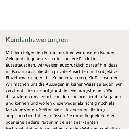
tieferen Ebene in die eigene Hand nehmen;
lernen, feinfühliger zu werden. Das
Zusammenspiel gegensätzlicher Kräfte, wie zum
Beispiel Freiheit und Struktur, Spontanität und
Planung, Aktivität und Passivität für dich nutzen;
tiefes Vertrauen in das Leben entwickeln und
Kundenbewertungen
Antworten entdecken, die nur in ihrem wahren
Selbst aufzufinden sind
Mit dem folgenden Forum möchten wir unseren Kunden
Gelegenheit geben, sich über unsere Produkte
Du darfst positive Resultate erwarten – doch übe dich
auszutauschen. Wir weisen ausdrücklich darauf hin, dass
in Geduld.
im Forum ausschließlich private Ansichten und subjektive
Einzelbewertungen der Kommentatoren geäußert werden.
Erfahre wahrhaftige Veränderung
Wir machen uns die Aussagen in keiner Weise zu eigen, wir
Shi Heng Yi ist überzeugt: Leben mehr Menschen
veröffentlichen sie aufgrund der Meinungsfreiheit. Wir
nach den Tugenden der Shaolin, würde sehr viel Leid
distanzieren uns jedoch von den entsprechenden Angaben
von den Menschen – und der ganzen Welt –
und können und wollen diese weder als richtig noch als
genommen. Indem du dir diese Tugenden aneignest
falsch bewerten. Sollten Sie sich von einem Beitrag
und bewusst lebst, trägst du deinen Teil dazu bei. Es
angesprochen fühlen, müssen Sie unbedingt einen Arzt
geht um echte Veränderung für dich und dein Leben
oder eine andere Person mit einer anerkannten
– und das der Menschen um dich herum.
Fachqualifikation hinzuziehen, um den Wahrheitsgehalt zu