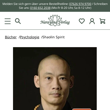
Melden Sie sich gern über unsere Bestellhotline:
07626 974 9700
/ Schreiben
alt springen
Sie uns:
0160 652 2038
(Mo-Fr 8-20 Uhr, Sa 8-12 Uhr)
Du hast 0 Pr
Bücher
Psychologie
Shaolin Spirit
Bildergalerie überspringen