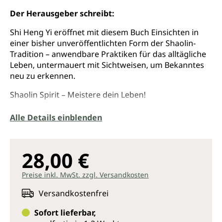
Der Herausgeber schreibt:
Shi Heng Yi eröffnet mit diesem Buch Einsichten in
einer bisher unveröffentlichten Form der Shaolin-
Tradition – anwendbare Praktiken für das alltägliche
Leben, untermauert mit Sichtweisen, um Bekanntes
neu zu erkennen.
Shaolin Spirit – Meistere dein Leben!
Wünschst du dir mehr Disziplin, Willensstärke, Mut,
Alle Details einblenden
Ausdauer und tief empfundene Loyalität? Shi Heng Yi
bietet dir auf Basis seines eigenen Lebensweges
Werkzeuge, die dein Leben leichter machen – indem
28,00 €
du stärker wirst.
Preise inkl. MwSt. zzgl. Versandkosten
Das Geheimnis der inneren Stärke basiert auf den
Tugenden der Shaolin. Diese schrittweise in deinem
Versandkostenfrei
Leben zu kultivieren, ist in Wahrheit so simpel, dass
jeder Shi Heng Yis Lehre folgen kann. Lerne deinen
Sofort lieferbar,
Körper kennen und ergründe ihn – bereichere dein