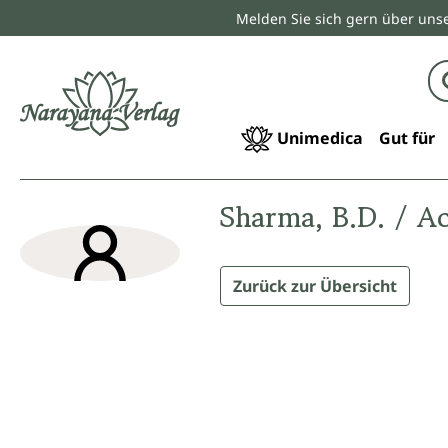
Melden Sie sich gern über unse
springen
Zur Hauptnavigation springen
Unimedica
Gut für
Sharma, B.D. / Ac
Zurück zur Übersicht