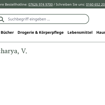
re Bestellhotline:
07626 974 9700
/ Schreiben Sie uns:
0160 652 2
Bücher
Drogerie & Körperpflege
Lebensmittel
Haus
harya, V.