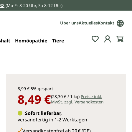
038
(Mo-Fr 8-20 Uhr, Sa 8-12 Uhr)
Über uns
Aktuelles
Kontakt
Du hast 0 Pro
halt
Homöopathie
Tiere
8,99 €
5% gespart
8,49 €
(28,30 € / 1 kg)
Preise inkl.
MwSt. zzgl. Versandkosten
Sofort lieferbar,
versandfertig in 1-2 Werktagen
Versandkostenfrei ab 29 € (DE)