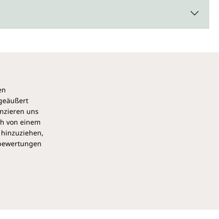
en
 geäußert
anzieren uns
ch von einem
 hinzuziehen,
pbewertungen