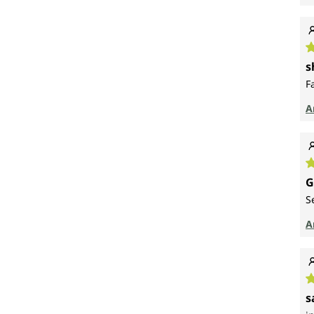
D
s
F
A
D
G
S
A
D
s