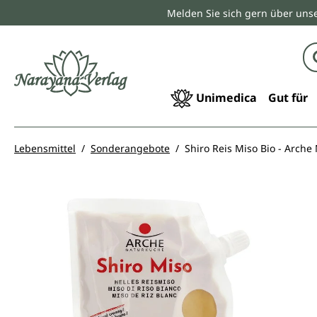
Melden Sie sich gern über unse
springen
Zur Hauptnavigation springen
Unimedica
Gut für
Lebensmittel
Sonderangebote
Shiro Reis Miso Bio - Arche
Bildergalerie überspringen