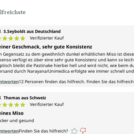
lfreichste
S.Seyboldt aus Deutschland
Verifizierter Kauf
urchschnittliche Bewertung von 5 von 5 Sternen
einer Geschmack, sehr gute Konsistenz
m Gegensatz zu dem gewöhnlich dunkel erhältlichen Miso ist diese
benso verfügt es über eine sehr gute Konsistenz und kann so leich
ptisch bleibt die Pastinake hierbei hell und wird nicht, wie beim 
ersand durch Narayana/Unimedica erfolgte wie immer schnell und 
ntworten
12
Personen finden das hilfreich.
Finden Sie das hilfreich
Thomas aus Schweiz
Verifizierter Kauf
urchschnittliche Bewertung von 5 von 5 Sternen
eines Miso
ecker und gesund
ntworten
Finden Sie das hilfreich?