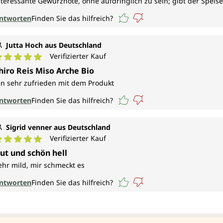
nteressante Gewürznote, ohne aufdringlich zu sein; gibt der Speise
ntworten
Finden Sie das hilfreich?
Jutta Hoch aus Deutschland
Verifizierter Kauf
urchschnittliche Bewertung von 5 von 5 Sternen
hiro Reis Miso Arche Bio
in sehr zufrieden mit dem Produkt
ntworten
Finden Sie das hilfreich?
Sigrid venner aus Deutschland
Verifizierter Kauf
urchschnittliche Bewertung von 5 von 5 Sternen
ut und schön hell
ehr mild, mir schmeckt es
ntworten
Finden Sie das hilfreich?