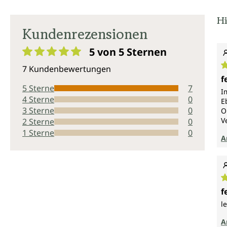
Hi
Kundenrezensionen
5 von 5
Sternen
Durchschnittliche Bewertung von 5 von 5 Sternen
7 Kundenbewertungen
D
f
5 Sterne
7
I
4 Sterne
0
E
3 Sterne
0
O
V
2 Sterne
0
1 Sterne
0
A
D
f
l
A