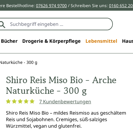
re Bestellhotline:
07626 974 9700
/ Schreiben Sie uns:
0160 652 2
Bücher
Drogerie & Körperpflege
Lebensmittel
Haus
 Naturküche - 300 g
Shiro Reis Miso Bio - Arche
Naturküche - 300 g
7 Kundenbewertungen
Durchschnittliche Bewertung von 5 von 5 Sternen
Shiro Reis Miso Bio – mildes Reismiso aus geschältem
Reis und Sojabohnen. Cremiges, süß-salziges
Würzmittel, vegan und glutenfrei.