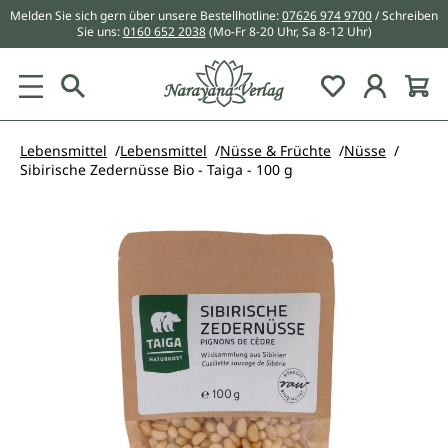
Melden Sie sich gern über unsere Bestellhotline:
07626 974 9700
/ Schreiben
alt springen
Sie uns:
0160 652 2038
(Mo-Fr 8-20 Uhr, Sa 8-12 Uhr)
Du hast 0 Pr
Lebensmittel
Lebensmittel
Nüsse & Früchte
Nüsse
Sibirische Zedernüsse Bio - Taiga - 100 g
Bildergalerie überspringen