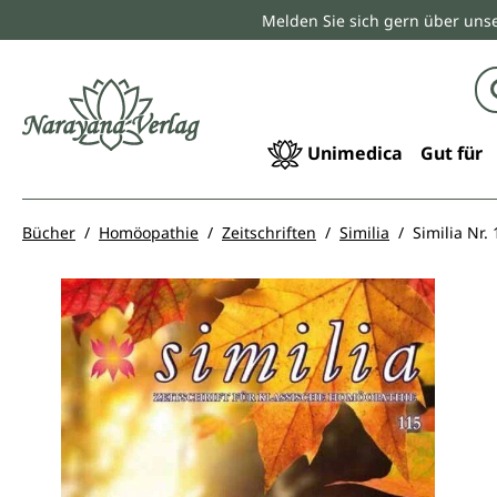
Melden Sie sich gern über unse
springen
Zur Hauptnavigation springen
Unimedica
Gut für
Bücher
Homöopathie
Zeitschriften
Similia
Similia Nr.
Bildergalerie überspringen