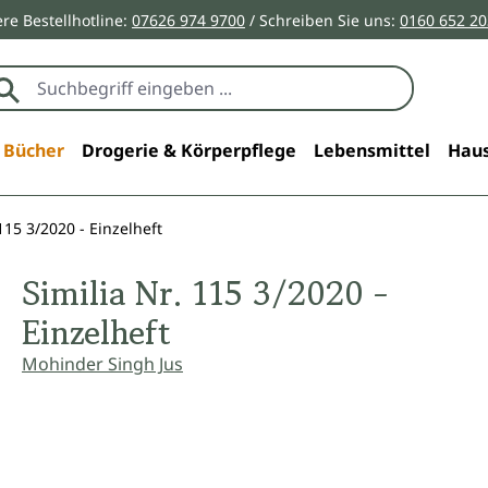
re Bestellhotline:
07626 974 9700
/ Schreiben Sie uns:
0160 652 2
Bücher
Drogerie & Körperpflege
Lebensmittel
Haus
 115 3/2020 - Einzelheft
Similia Nr. 115 3/2020 -
Einzelheft
Mohinder Singh Jus