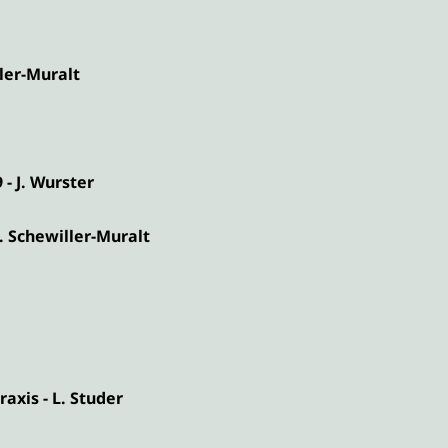
ler-Muralt
- J. Wurster
. Schewiller-Muralt
axis - L. Studer