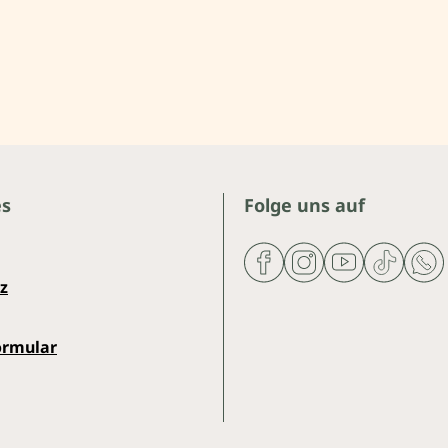
es
Folge uns auf
z
ormular