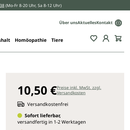
038
(Mo-Fr 8-20 Uhr, Sa 8-12 Uhr)
Über uns
Aktuelles
Kontakt
Du hast 0 Pro
halt
Homöopathie
Tiere
10,50 €
Preise inkl. MwSt. zzgl.
Versandkosten
Versandkostenfrei
Sofort lieferbar,
versandfertig in 1-2 Werktagen