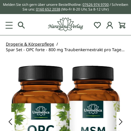
Melden Sie sich gern über unsere Bestellhotline:
07626 974 9700
/ Schreiben
alt springen
Sie uns:
0160 652 2038
(Mo-Fr 8-20 Uhr, Sa 8-12 Uhr)
Du hast 0 Pr
Drogerie & Körperpflege
Spar Set - OPC forte - 800 mg Traubenkernextrakt pro Tagesdosis - 180 Kapseln UND MSM - 800 mg hochdosiert - 365 Kapseln - von Unimedica
Bildergalerie überspringen