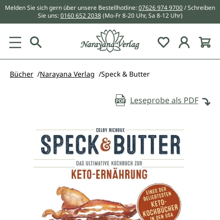
Melden Sie sich gern über unsere Bestellhotline:
07626 974 9700
/ Schreiben
alt springen
Sie uns:
0160 652 2038
(Mo-Fr 8-20 Uhr, Sa 8-12 Uhr)
Du hast 0 Pr
Bücher
Narayana Verlag
Speck & Butter
Leseprobe als PDF
Bildergalerie überspringen