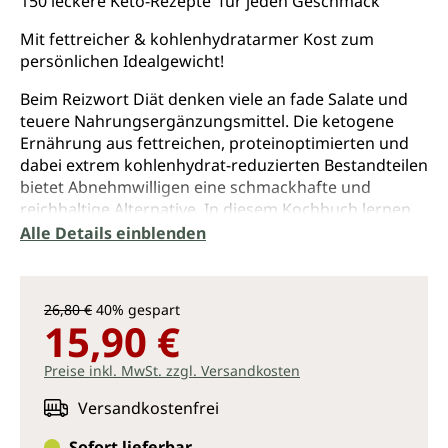
150 leckere Keto-Rezepte für jeden Geschmack
Mit fettreicher & kohlenhydratarmer Kost zum
persönlichen Idealgewicht!
Beim Reizwort Diät denken viele an fade Salate und
teuere Nahrungsergänzungsmittel. Die ketogene
Ernährung aus fettreichen, proteinoptimierten und
dabei extrem kohlenhydrat-reduzierten Bestandteilen
bietet Abnehmwilligen eine schmackhafte und
reichhaltige Alternative. In diesem Kochbuch lernen
Sie, Ihren Körper mit ausgewogener Keto-Ernährung
Alle Details einblenden
und ganz ohne Hungergefühl (!) in einen sanften
„Fasten-Modus“ zu versetzen, um gesund und
dauerhaft abzunehmen. Das Beste daran ist: Alle
26,80 €
40% gespart
Zutaten sind problemlos beim Discounter erhältlich.
15,90 €
Speck & Butter - Celby Richoux
Preise inkl. MwSt. zzgl. Versandkosten
Celby Richoux ist eine Pionierin der weltweit
Versandkostenfrei
wachsenden Fan-Gemeinde der ketogenen
Sofort lieferbar,