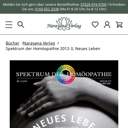
Melden Sie sich gern über unsere Bestellhotline:
07626 974 9700
/ Schreiben
alt springen
Sie uns:
0160 652 2038
(Mo-Fr 8-20 Uhr, Sa 8-12 Uhr)
Du hast 0 Pr
Bücher
Narayana Verlag
Spektrum der Homöopathie 2012-3, Neues Leben
Bildergalerie überspringen