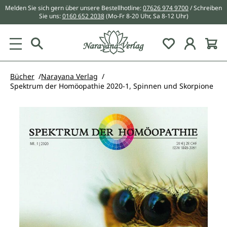
Melden Sie sich gern über unsere Bestellhotline:
07626 974 9700
/ Schreiben
alt springen
Sie uns:
0160 652 2038
(Mo-Fr 8-20 Uhr, Sa 8-12 Uhr)
Du hast 0 Pr
Bücher
Narayana Verlag
Spektrum der Homöopathie 2020-1, Spinnen und Skorpione
Bildergalerie überspringen