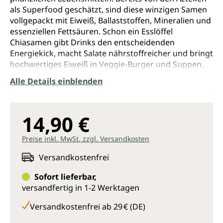
als Superfood geschätzt, sind diese winzigen Samen
vollgepackt mit Eiweiß, Ballaststoffen, Mineralien und
essenziellen Fettsäuren. Schon ein Esslöffel
Chiasamen gibt Drinks den entscheidenden
Energiekick, macht Salate nährstoffreicher und bringt
hochwertiges Eiweiß in Veggie-Burger und Suppen.
Außerdem sind die kleinen Kraftpakete glutenfrei
Alle Details einblenden
und können als Ei-Ersatz fürs vegane Backen
verwendet werden.
In Superfoods for Life: CHIA findet sich
14,90 €
Wissenswertes, Unterhaltsames und eine ganze
Schatzkiste voller praktischer Hinweise, wie man die
Preise inkl. MwSt. zzgl. Versandkosten
Powersaat mühelos und kulinarisch interessant in
Versandkostenfrei
den täglichen Speiseplan integrieren kann. Das Buch -
geht wissenschaftlich fundiert auf die in Chiasamen
Sofort lieferbar,
enthaltenen Nährstoffe ein; - stellt detailliert ihre
versandfertig in 1-2 Werktagen
segensreichen Wirkungen im Hinblick auf Verdauung
und Entgiftung, Herz-Kreislauf-Erkrankungen und
Versandkostenfrei ab 29 € (DE)
Diabetes mellitus, das persönliche Wohlfühlgewicht