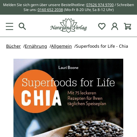
Melden Sie sich gern über unsere Bestellhotline:
07626 974 9700
/ Schreiben
alt springen
Sie uns:
0160 652 2038
(Mo-Fr 8-20 Uhr, Sa 8-12 Uhr)
Du hast 0 Pr
Bücher
Ernährung
Allgemein
Superfoods for Life - Chia
Bildergalerie überspringen