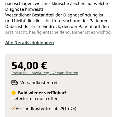
nachschlagen, welches klinische Zeichen auf welche
Diagnose hinweist!
Wesentlicher Bestandteil der Diagnosefindung ist
und bleibt die klinische Untersuchung des Patienten.
Dabei ist der erste Eindruck, den der Patient auf den
Arzt macht, häufig entscheidend. Daher ist es wichtig,
dass der behandelnde Arzt die klinischen Zeichen
Alle Details einblenden
beim ersten Patientenkontakt erkennt und diese
dann auch zielsicher und rasch interpretieren kann.
Über 360 klinischen Befunde helfen bei der
Diagnosestellung.
54,00 €
Neben dem ''Sign Value'' findet sich bei jedem
Preise inkl. MwSt. zzgl. Versandkosten
klinischen Zeichen: Eine Beschreibung des Zeichens,
die Differenzialdiagnosen sowie eine Beschreibung
Versandkostenfrei
der Pathophysiologie (wie kommt es zu dem
Bald wieder verfügbar!
Mechanismus).
Liefertermin noch offen
Übersichtlich, einheitlich, umfassend - ein
Versandkostenfrei ab 29 € (DE)
hervorragendes Nachschlagewerk für PJ-
Studendierende wie Assistenzärzte.