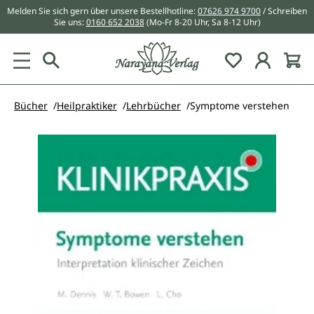
Melden Sie sich gern über unsere Bestellhotline:
07626 974 9700
/ Schreiben
alt springen
Sie uns:
0160 652 2038
(Mo-Fr 8-20 Uhr, Sa 8-12 Uhr)
Du hast 0 Pr
Bücher
Heilpraktiker
Lehrbücher
Symptome verstehen
Bildergalerie überspringen