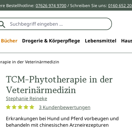
re Bestellhotline:
07626 974 9700
/ Schreiben Sie uns:
0160 652 2
Bücher
Drogerie & Körperpflege
Lebensmittel
Haus
rapie in der Veterinärmedizin
TCM-Phytotherapie in der
Veterinärmedizin
Stephanie Reineke
3 Kundenbewertungen
Durchschnittliche Bewertung von 5 von 5 Sternen
Erkrankungen bei Hund und Pferd vorbeugen und
behandeln mit chinesischen Arzneirezepturen