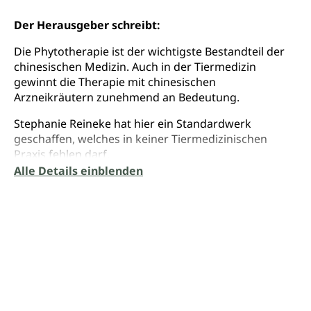
Der Herausgeber schreibt:
Die Phytotherapie ist der wichtigste Bestandteil der
chinesischen Medizin. Auch in der Tiermedizin
gewinnt die Therapie mit chinesischen
Arzneikräutern zunehmend an Bedeutung.
Stephanie Reineke hat hier ein Standardwerk
geschaffen, welches in keiner Tiermedizinischen
Praxis fehlen darf.
Alle Details einblenden
Dieses Buch soll nicht nur als Nachschlagewerk für
Therapeuten mit phytotherapeutischer Arbeit dienen,
sondern durch die wertvollen Kommentare und
Hinweise, auch als Lehrbuch der chinesischen
Phytotherapie für Tiere, welches aufgrund der
übersichtlichen Einteilung, der vielen Informationen
und der anschaulichen Bilder häufig zur Hand
genommen werden wird.