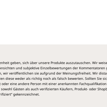
viele Praxistipps und Informationen rund um die
Rezepturen und Arzneien
unzählige Hinweise auf die Besonderheiten bei
Verordnungen für Tiere
keine toxischen oder geschützten Arzneien in
den Rezepturen
viele Bilder von Pflanzen und Arzneikräutern
25 Fallbeispiele zur Wissensüberprüfung
heit geben, sich über unsere Produkte auszutauschen. Wir weis
e Ansichten und subjektive Einzelbewertungen der Kommentatoren
 wir veröffentlichen sie aufgrund der Meinungsfreiheit. Wir dist
diese weder als richtig noch als falsch bewerten. Sollten Sie si
 oder eine andere Person mit einer anerkannten Fachqualifikation
sowohl Gästen als auch verifizierten Käufern, Produkt- oder Sho
ifiziert“ gekennzeichnet.