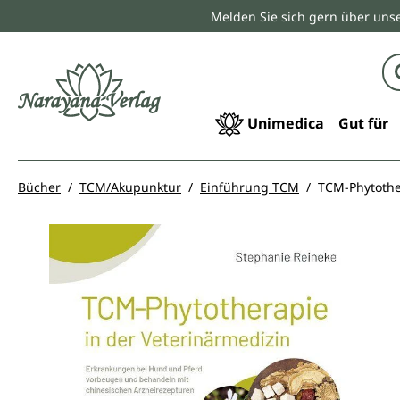
Melden Sie sich gern über unse
springen
Zur Hauptnavigation springen
Unimedica
Gut für
Bücher
TCM/Akupunktur
Einführung TCM
TCM-Phytothe
Bildergalerie überspringen