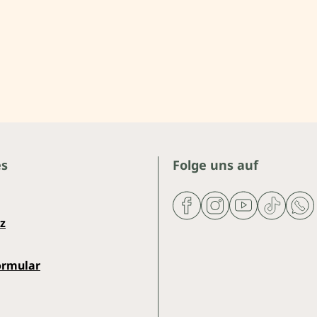
es
Folge uns auf
z
ormular