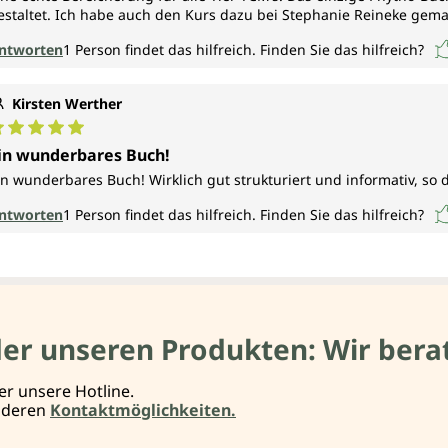
estaltet. Ich habe auch den Kurs dazu bei Stephanie Reineke gem
ntworten
1
Person findet das hilfreich.
Finden Sie das hilfreich?
Kirsten Werther
urchschnittliche Bewertung von 5 von 5 Sternen
in wunderbares Buch!
in wunderbares Buch! Wirklich gut strukturiert und informativ, so
ntworten
1
Person findet das hilfreich.
Finden Sie das hilfreich?
der unseren Produkten: Wir berat
er unsere Hotline.
anderen
Kontaktmöglichkeiten.