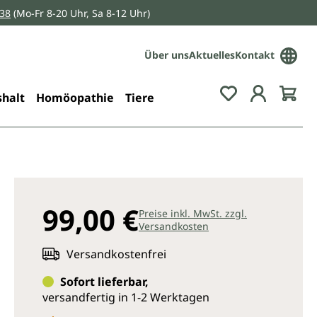
038
(Mo-Fr 8-20 Uhr, Sa 8-12 Uhr)
Über uns
Aktuelles
Kontakt
Du hast 0 Pro
halt
Homöopathie
Tiere
99,00 €
Preise inkl. MwSt. zzgl.
Versandkosten
Versandkostenfrei
Sofort lieferbar,
versandfertig in 1-2 Werktagen