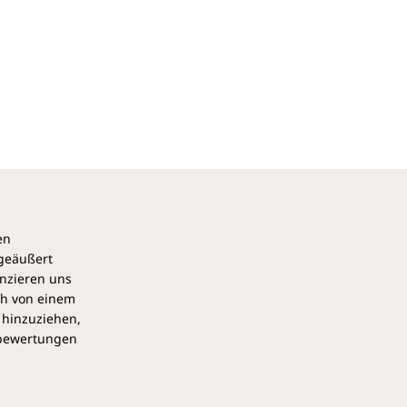
en
 geäußert
anzieren uns
ch von einem
 hinzuziehen,
pbewertungen