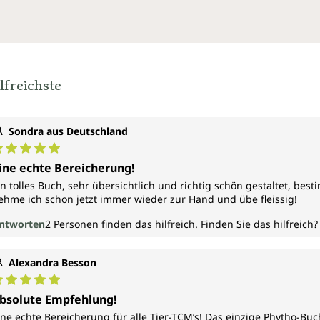
lfreichste
Sondra aus Deutschland
urchschnittliche Bewertung von 5 von 5 Sternen
ine echte Bereicherung!
in tolles Buch, sehr übersichtlich und richtig schön gestaltet, bes
ehme ich schon jetzt immer wieder zur Hand und übe fleissig!
ntworten
2
Personen finden das hilfreich.
Finden Sie das hilfreich?
Alexandra Besson
urchschnittliche Bewertung von 5 von 5 Sternen
bsolute Empfehlung!
ine echte Bereicherung für alle Tier-TCM’s! Das einzige Phytho-Bu