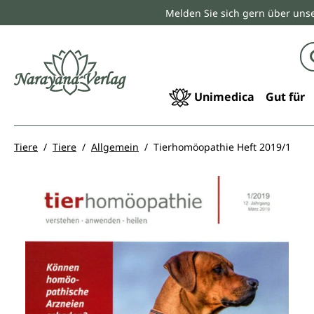
Melden Sie sich gern über unse
springen
Zur Hauptnavigation springen
Unimedica
Gut für
Tiere
Tiere
Allgemein
Tierhomöopathie Heft 2019/1
Bildergalerie überspringen