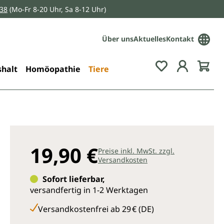
038
(Mo-Fr 8-20 Uhr, Sa 8-12 Uhr)
Über uns
Aktuelles
Kontakt
Du hast 0 Pro
halt
Homöopathie
Tiere
19,90 €
Preise inkl. MwSt. zzgl.
Versandkosten
Sofort lieferbar,
versandfertig in 1-2 Werktagen
Versandkostenfrei ab 29 € (DE)