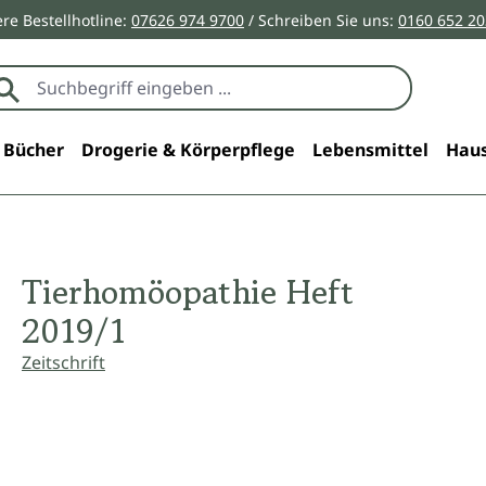
re Bestellhotline:
07626 974 9700
/ Schreiben Sie uns:
0160 652 2
Bücher
Drogerie & Körperpflege
Lebensmittel
Haus
Tierhomöopathie Heft
2019/1
Zeitschrift