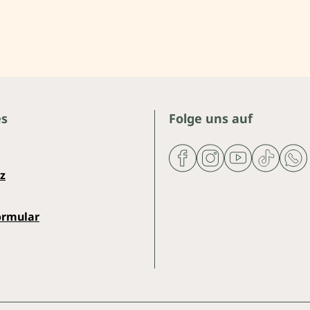
es
Folge uns auf
z
ormular