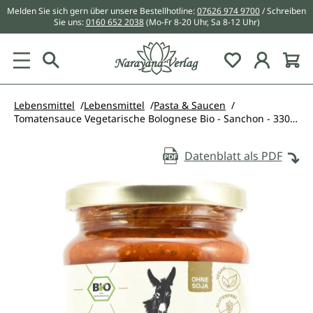
Melden Sie sich gern über unsere Bestellhotline:
07626 974 9700
/ Schreiben
alt springen
Sie uns:
0160 652 2038
(Mo-Fr 8-20 Uhr, Sa 8-12 Uhr)
Du hast 0 Pr
Lebensmittel
Lebensmittel
Pasta & Saucen
Tomatensauce Vegetarische Bolognese Bio - Sanchon - 330 ml
Datenblatt als PDF
Bildergalerie überspringen