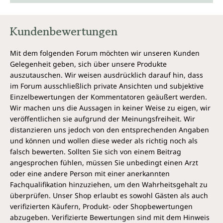
Balance des Mikrobioms unterstützt.
Bio-Akazienfasern als natürliche Quelle für
Ballaststoffe, die Mikroben nähren.
Kundenbewertungen
Biotin, das zur Erhaltung normaler
Schleimhäute beiträgt.
Mit dem folgenden Forum möchten wir unseren Kunden
Cranberry-Extrakt, reich an sekundären
Gelegenheit geben, sich über unsere Produkte
Pflanzenstoffen, die in der Natur als
auszutauschen. Wir weisen ausdrücklich darauf hin, dass
Schutzstoffe dienen.
im Forum ausschließlich private Ansichten und subjektive
Einzelbewertungen der Kommentatoren geäußert werden.
Intakte Schleimhäute sind ein
Wir machen uns die Aussagen in keiner Weise zu eigen, wir
veröffentlichen sie aufgrund der Meinungsfreiheit. Wir
wichtiger Schutzschild
distanzieren uns jedoch von den entsprechenden Angaben
Die Schleimhäute der Intimflora übernehmen eine
und können und wollen diese weder als richtig noch als
besondere Aufgabe. Sie schützen nicht nur vor Viren,
falsch bewerten. Sollten Sie sich von einem Beitrag
Bakterien und Pilzen, sondern bewahren auch das
angesprochen fühlen, müssen Sie unbedingt einen Arzt
empfindliche Gleichgewicht der vaginalen
oder eine andere Person mit einer anerkannten
Mikroflora. Dieses Gleichgewicht ist entscheidend für
Fachqualifikation hinzuziehen, um den Wahrheitsgehalt zu
das allgemeine Wohlbefinden der Frau. Ein intaktes
überprüfen. Unser Shop erlaubt es sowohl Gästen als auch
Schleimhautgewebe ist daher unerlässlich.
verifizierten Käufern, Produkt- oder Shopbewertungen
abzugeben. Verifizierte Bewertungen sind mit dem Hinweis