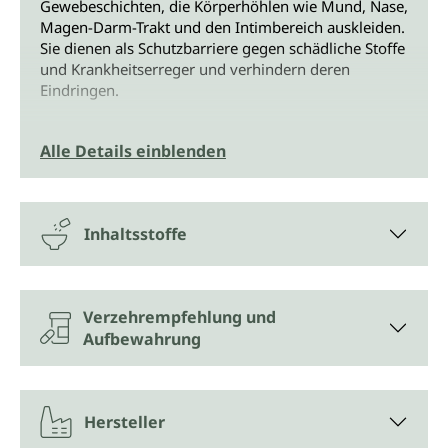
Gewebeschichten, die Körperhöhlen wie Mund, Nase,
Magen-Darm-Trakt und den Intimbereich auskleiden.
Sie dienen als Schutzbarriere gegen schädliche Stoffe
und Krankheitserreger und verhindern deren
Eindringen.
Unsere "Uniflora für Sie"-Kapseln enthalten eine
Alle Details einblenden
sorgsam abgestimmte Kombination aus lebenden
Milchsäurebakterien, pflanzlichen Extrakten und
Biotin. Diese Inhaltsstoffe unterstützen dabei, das
natürliche Gleichgewicht der Schleimhäute zu
Inhaltsstoffe
bewahren.
Womit Mutter Natur für ihre Töchter
sorgt
Verzehrempfehlung und
Aufbewahrung
Glutenfrei und vegan enthält "Uniflora für sie" eine
durchdachte Kombination natürlicher Inhaltsstoffe
wie:
Hersteller
Milchsäurebakterien, die die natürliche