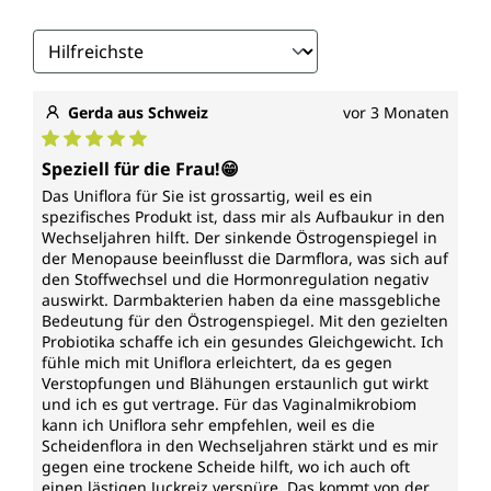
Wirkungsspektrum*
Biotin (Vitamin B7)
trägt bei zu/zur/zum
Gerda aus Schweiz
vor 3 Monaten
normalen Energiestoffwechsel
Durchschnittliche Bewertung von 5 von 5 Sternen
normalen Funktion des Nervensystems
Speziell für die Frau!😁
normalen Stoffwechsel von
Das Uniflora für Sie ist grossartig, weil es ein
Makronährstoffen
spezifisches Produkt ist, dass mir als Aufbaukur in den
normalen psychischen Funktion
Wechseljahren hilft. Der sinkende Östrogenspiegel in
der Menopause beeinflusst die Darmflora, was sich auf
Erhaltung normaler Haare, Schleimhäute,
den Stoffwechsel und die Hormonregulation negativ
Haut
auswirkt. Darmbakterien haben da eine massgebliche
Bedeutung für den Östrogenspiegel. Mit den gezielten
Probiotika schaffe ich ein gesundes Gleichgewicht. Ich
*Durch die Europäische Behörde für
fühle mich mit Uniflora erleichtert, da es gegen
Lebensmittelsicherheit zugelassene
Verstopfungen und Blähungen erstaunlich gut wirkt
gesundheitsbezogene Angaben.
und ich es gut vertrage. Für das Vaginalmikrobiom
kann ich Uniflora sehr empfehlen, weil es die
Jede Dose „Uniflora für Sie" von Unimedica enthält
Scheidenflora in den Wechseljahren stärkt und es mir
60 Kapseln. Das entspricht einem 2-Monatsvorrat.
gegen eine trockene Scheide hilft, wo ich auch oft
einen lästigen Juckreiz verspüre. Das kommt von der