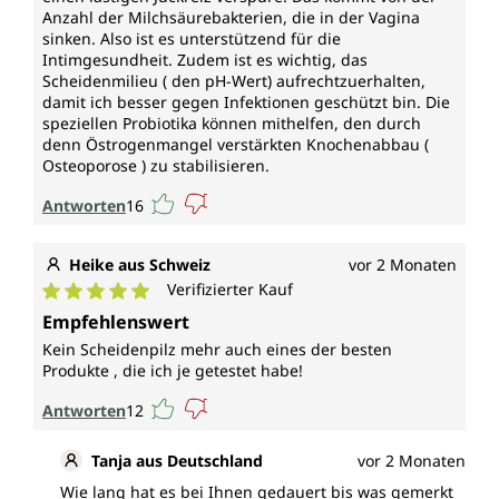
Anzahl der Milchsäurebakterien, die in der Vagina
Vegan und ohne folgende Zusatzstoffe
sinken. Also ist es unterstützend für die
Intimgesundheit. Zudem ist es wichtig, das
Vegane Kapselhülle aus reiner pflanzlicher Cellulose
Scheidenmilieu ( den pH-Wert) aufrechtzuerhalten,
(HPMC), frei von Carrageen und PEG.
damit ich besser gegen Infektionen geschützt bin. Die
speziellen Probiotika können mithelfen, den durch
„Uniflora für Sie" von Unimedica ist, entsprechend
denn Östrogenmangel verstärkten Knochenabbau (
gesetzlichen Vorgaben, frei von
Osteoporose ) zu stabilisieren.
Konservierungsstoffen, weiterhin ohne Zusätze wie
Antworten
16
Farbstoffe, Stabilisatoren, Trennmittel wie
Magnesiumstearat sowie ohne Gentechnik,
glutenfrei und vegan.
Heike aus Schweiz
vor 2 Monaten
Verifizierter Kauf
Durchschnittliche Bewertung von 5 von 5 Sternen
Empfehlenswert
Kein Scheidenpilz mehr auch eines der besten
Produkte , die ich je getestet habe!
Antworten
12
Tanja aus Deutschland
vor 2 Monaten
Wie lang hat es bei Ihnen gedauert bis was gemerkt