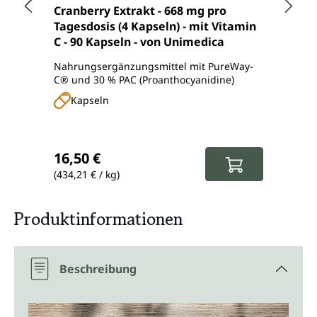
Durchschnittliche Bewertung von 4.5 von 5 Ster
Durch
Cranberry Extrakt - 668 mg pro
UniBl
Tagesdosis (4 Kapseln) - mit Vitamin
Manno
C - 90 Kapseln - von Unimedica
und B
Nahrungsergänzungsmittel mit PureWay-
Gut lö
C® und 30 % PAC (Proanthocyanidine)
Cranbe
und Ro
Kapseln
Pu
Regulärer Preis:
Regul
16,50 €
34,9
(434,21 € / kg)
(116,33
Produktinformationen
Beschreibung