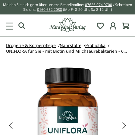
Melden Sie sich gern über unsere Bestellhotline:
07626 974 9700
/ Schreiben
alt springen
Sie uns:
0160 652 2038
(Mo-Fr 8-20 Uhr, Sa 8-12 Uhr)
Du hast 0 Pr
Drogerie & Körperpflege
Nährstoffe
Probiotika
UNIFLORA für Sie - mit Biotin und Milchsäurebakterien - 60 Kapseln
Bildergalerie überspringen