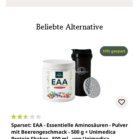
Beliebte Alternative
Rabatt
10% gespart
Durchschnittliche Bewertung von 2.5 von 5 Sternen
Sparset: EAA - Essentielle Aminosäuren - Pulver
mit Beerengeschmack - 500 g + Unimedica
Protein Shaker - 500 ml - von Unimedica