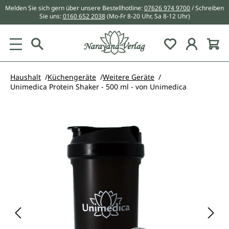
Melden Sie sich gern über unsere Bestellhotline:
07626 974 9700
/ Schreiben
alt springen
Sie uns:
0160 652 2038
(Mo-Fr 8-20 Uhr, Sa 8-12 Uhr)
Du hast 0 Pr
Haushalt
Küchengeräte
Weitere Geräte
Unimedica Protein Shaker - 500 ml - von Unimedica
Bildergalerie überspringen