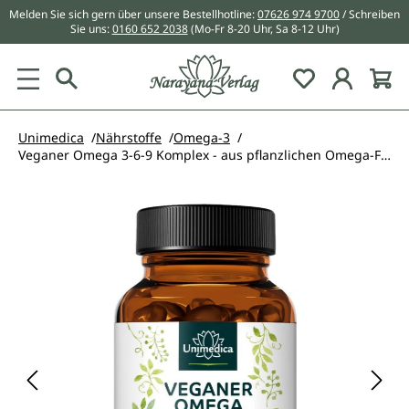
Melden Sie sich gern über unsere Bestellhotline:
07626 974 9700
/ Schreiben
alt springen
Sie uns:
0160 652 2038
(Mo-Fr 8-20 Uhr, Sa 8-12 Uhr)
Du hast 0 Pr
Unimedica
Nährstoffe
Omega-3
Veganer Omega 3-6-9 Komplex - aus pflanzlichen Omega-Fettsäuren - 180 Softgelkapseln - vegan - von Unimedica
Bildergalerie überspringen