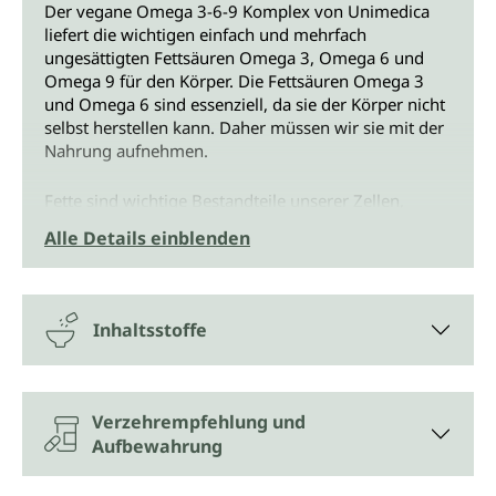
Der vegane Omega 3-6-9 Komplex von Unimedica
liefert die wichtigen einfach und mehrfach
ungesättigten Fettsäuren Omega 3, Omega 6 und
Omega 9 für den Körper. Die Fettsäuren Omega 3
und Omega 6 sind essenziell, da sie der Körper nicht
selbst herstellen kann. Daher müssen wir sie mit der
Nahrung aufnehmen.
Fette sind wichtige Bestandteile unserer Zellen,
insbesondere der Zellmembranen. Die einfach
Alle Details einblenden
(Omega 9) und mehrfach (Omega 3 und 6)
ungesättigten Fettsäuren beeinflussen den
Cholesterinspiegel im Blut, wenn sie gesättigte
Fettsäuren in der Ernährung ersetzen. Die richtigen
Inhaltsstoffe
Fette sind ein wichtiger Bestandteil einer
ausgewogenen und abwechslungsreichen Ernährung
und einem Leben in Balance. Dabei spielt es auch
eine Rolle, aus welcher Quelle sie stammen und in
Verzehrempfehlung und
welcher Qualität sie vorliegen. Ein wesentlicher
Aufbewahrung
Vorteil des Omega 3-6-9 Komplexes von Unimedica
ist, dass die enthaltenen Fettsäuren in ihrer