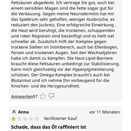
Fettsäuren abgedeckt. Ich vertrage Sie gut, auch bei
laktosefrei, glutenfrei und vegan.
einem sensiblen Magen sind die Fette sogar gut für
die Verdauung. Gegen meine Neurodermitis hat mir
das Spektrum sehr geholfen, weniger Ausbrüche, es
reduziert den Juckreiz, Eine erfolgreiche Einwirkung ,
die Haut wird beruhigt, die trockenen, schuppenden
und roten Regionen sind besänftigt und es heilt viel
schneller ab. Zusätzlich hilft der Komplex gegen
trockene Stellen im Intimberech, auch bei Ellenbogen,
Fersen und trockenen Augen. Seit den Wechseljahren
habe ich damit zu kämpfen. Die Haut-Lipid-Barriere
braucht diese Fettsäuren unbedingt zur Stabilisierung.
Kann mich gleichzeitig vor der Hyperpigmentierung
schützen. Der Omega-Komplex braucht's auch bei
Blutarmut und ich nehme Ihn vorbeugend für die
Knochen- und die Herzgesundheit.
Antworten
57
Anna
vor 11 Monaten
Verifizierter Kauf
Durchschnittliche Bewertung von 1 von 5 Sternen
Schade, dass das Öl raffiniert ist