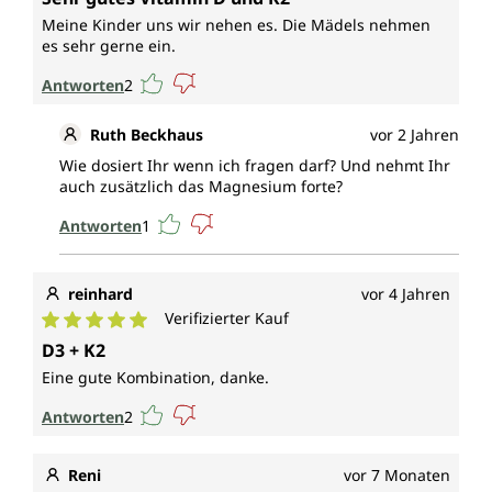
Verkalkung).
Meine Kinder uns wir nehen es. Die Mädels nehmen
es sehr gerne ein.
Wirkungsspektrum*
Antworten
2
Vitamin D (Cholecalciferol)
Ruth Beckhaus
vor 2 Jahren
trägt bei zur:
Wie dosiert Ihr wenn ich fragen darf? Und nehmt Ihr
auch zusätzlich das Magnesium forte?
normalen Aufnahme/Verwertung von
Calcium und Phosphor
Antworten
1
normalen Calciumspiegel im Blut
Erhaltung normaler Knochen
reinhard
vor 4 Jahren
Erhaltung einer normalen Muskelfunktion
Verifizierter Kauf
Erhaltung normaler Zähne
Durchschnittliche Bewertung von 5 von 5 Sternen
normalen Funktion des Immunsystems
D3 + K2
und hat eine Funktion bei der Zellteilung.
Eine gute Kombination, danke.
Antworten
2
Vitamin K (Menachinon)
trägt bei zu/zur:
Reni
vor 7 Monaten