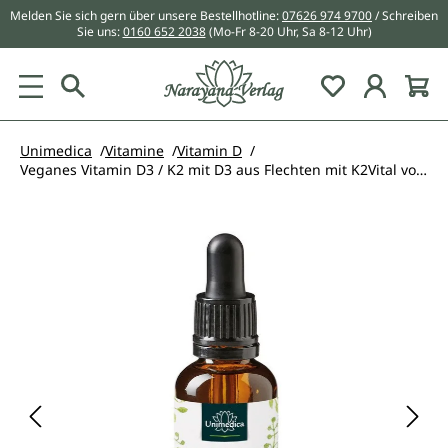
Melden Sie sich gern über unsere Bestellhotline:
07626 974 9700
/ Schreiben
alt springen
Sie uns:
0160 652 2038
(Mo-Fr 8-20 Uhr, Sa 8-12 Uhr)
Du hast 0 Pr
Unimedica
Vitamine
Vitamin D
Veganes Vitamin D3 / K2 mit D3 aus Flechten mit K2Vital von Kappa - D3 1.000 I.E. 25 µg / K2 21 µg (1 Tropfen) pro Tagesdosis- 30 ml - von Unimedica
Bildergalerie überspringen