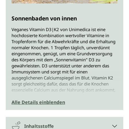
Sonnenbaden von innen
Veganes Vitamin D3|K2 von Unimedica ist eine
hochdosierte Kombination wertvoller Vitamine in
Tropfenform für die Abwehrkräfte und die Erhaltung
normaler Knochen. 1 Tropfen täglich, unverdünnt
eingenommen, genügt, um eine Grundversorgung
des Körpers mit dem „Sonnenvitamin" D3 zu
gewährleisten. D3 unterstützt unter anderem das
Immunsystem und sorgt mit für einen
ausgeglichenen Calciumspiegel im Blut. Vitamin K2
sorgt gleichzeitig dafür, dass das für die Knochen
essenzielle Calcium aus der Nahrung dort ankommt,
wo es gebraucht wird.
Alle Details einblenden
Die Besonderheit: Veganes Vitamin D3
Normalerweise bekommen wir Vitamin D3 aus
Inhaltsstoffe
tierischen Produkten wie Fleisch, Fisch und Ei oder -