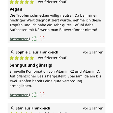
Verifizierter Kauf
Durchschnittliche Bewertung von 5 von 5 Sternen
einer normalen Blutgerinnung
Vegan
Erhaltung normaler Knochen
Die Tropfen schmecken völlig neutral. Da bei mir ein
niedriger Wert diagnostiziert wurde, nehme ich diese
Tropfen und ich habe ein sehr gutes Gefühl dabei.
*Durch die Europäische Behörde für
Aufpassen mit K2 wenn man Blutverdünner nimmt!
Lebensmittelsicherheit zugelassene
gesundheitsbezogene Angaben.
Antworten
1
Jede Flasche veganes Vitamin D3|K2 von Unimedica
Sophie L. aus Frankreich
vor 3 Jahren
enthält ca. 1.050 Tropfen = 30 ml.
Verifizierter Kauf
Durchschnittliche Bewertung von 5 von 5 Sternen
Vegan und ohne folgende Zusatzstoffe
Sehr gut und günstig!
Sinnvolle Kombination von Vitamin K2 und Vitamin D.
Vitamin D3|K2-Tropfen von Unimedica sind,
Auf pflanzlicher Basis hergestellt. Sparsam, da ein bis
entsprechend gesetzlicher Vorgaben, frei von
zwei Tropfen bereits eine gute Versorgung
Zusätzen wie Konservierungsstoffen, Farbstoffen,
ermöglichen.
Trennmitteln wie Magnesiumstearat sowie ohne
Antworten
1
Gentechnik, laktosefrei, glutenfrei und vegan.
Stan aus Frankreich
vor 3 Jahren