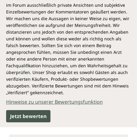
Wozu brauchen wir die Vitamine D3
im Forum ausschließlich private Ansichten und subjektive
und K2?
Einzelbewertungen der Kommentatoren geäußert werden.
Wir machen uns die Aussagen in keiner Weise zu eigen, wir
Vitamin D3 trägt zum Erhalt normaler Knochen und
veröffentlichen sie aufgrund der Meinungsfreiheit. Wir
Zähne, zur normalen Muskelfunktion und einem
distanzieren uns jedoch von den entsprechenden Angaben
normalen Immunsystem bei. Es unterstützt die
und können und wollen diese weder als richtig noch als
Aufnahme von Calcium aus dem Darm.
falsch bewerten. Sollten Sie sich von einem Beitrag
angesprochen fühlen, müssen Sie unbedingt einen Arzt
Vitamin K2 trägt zur normalen Blutgerinnung und
oder eine andere Person mit einer anerkannten
zur Erhaltung normaler Knochen bei.
Fachqualifikation hinzuziehen, um den Wahrheitsgehalt zu
überprüfen. Unser Shop erlaubt es sowohl Gästen als auch
Welche Nahrungsmittel enthalten D3
verifizierten Käufern, Produkt- oder Shopbewertungen
und K2?
abzugeben. Verifizierte Bewertungen sind mit dem Hinweis
„Verifiziert“ gekennzeichnet.
Vitamin D3 nehmen wir in der Regel durch fetten
Hinweise zu unserer Bewertungsfunktion
Fisch (z. B. Hering, Makrele, Lachs), Eier, Rinderleber
und Butter auf. Lebertran ist auch ein sehr guter D3-
Lieferant. Im Gegensatz zu Vitamin C ist Vitamin D
Jetzt bewerten
weniger hitzeempfindlich und wirkt auch bei
gekochten oder gebratenen Lebensmitteln.