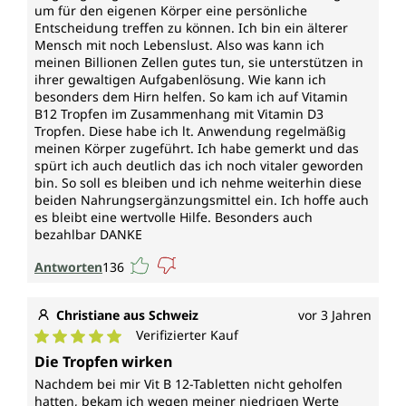
Vitamin B12
um für den eigenen Körper eine persönliche
Entscheidung treffen zu können. Ich bin ein älterer
(Cobalamin) trägt bei zur/zum
Mensch mit noch Lebenslust. Also was kann ich
meinen Billionen Zellen gutes tun, sie unterstützen in
ihrer gewaltigen Aufgabenlösung. Wie kann ich
normalen Energiestoffwechsel
besonders dem Hirn helfen. So kam ich auf Vitamin
normalen Funktion des Nervensystems
B12 Tropfen im Zusammenhang mit Vitamin D3
normalen Homocystein-Stoffwechsel
Tropfen. Diese habe ich lt. Anwendung regelmäßig
normalen psychischen Funktion
meinen Körper zugeführt. Ich habe gemerkt und das
normalen Bildung roter Blutkörperchen
spürt ich auch deutlich das ich noch vitaler geworden
bin. So soll es bleiben und ich nehme weiterhin diese
normalen Funktion des Immunsystems
beiden Nahrungsergänzungsmittel ein. Ich hoffe auch
Verringerung von Müdigkeit und Ermüdung
es bleibt eine wertvolle Hilfe. Besonders auch
Funktion bei der Zellteilung
bezahlbar DANKE
Antworten
136
*Durch die Europäische Behörde für
Lebensmittelsicherheit zugelassene
gesundheitsbezogene Angaben.
Christiane aus Schweiz
vor 3 Jahren
Verifizierter Kauf
Jede Flasche enthält 50 ml (ca. 1000 Tropfen).
Durchschnittliche Bewertung von 5 von 5 Sternen
Die Tropfen wirken
Nachdem bei mir Vit B 12-Tabletten nicht geholfen
Vegan und ohne folgende Zusatzstoffe
hatten, bekam ich wegen meiner niedrigen Werte