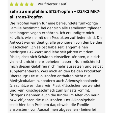
Verifizierter Kauf
Durchschnittliche Bewertung von 5 von 5 Sternen
sehr zu empfehlen: B12-Tropfen + D3/K2 MK7-
all trans-Tropfen
Die Tropfen waren für eine befreundete fünfköpfige
Familie bestimmt, bei der sich alle Familienmitglieder
seit langem vegan ernähren. Ich erkundigte mich
kürzlich, wie sie mit den Produkten zufrieden sind. Die
Antwort war eindeutig: alle profitieren von den beiden
Fläschchen. Ich selbst habe seit langem einen
niedrigen B12-Wert und lebe seit Jahren mit dem
Risiko, dass sich Schäden einstellen könnten, die sich
vielleicht nicht mehr beheben lassen. Nun möchte ich
mich diesen Gefahren nich mehr aussetzen und selbst
supplementieren. Was mich an den beiden Produkten
überzeugt: Die B12-Tropfen enthalten nicht nur
Methylcobalamin, sondern auch Adenosylcobalamin.
Ich schätze es, dass kein Plastikfläschchen verwendet
und kein Kirschgeschmack zum Einsatz kommt.
Übrigens nehmen auch die Kinder im Alter von neun
bzw. elf Jahren die B12-Tropfen. Der Alkoholgehalt
stellt hier kein Problem dar, obwohl die Familie
ansonsten - von Ausnahmen abgesehen - keinerlei