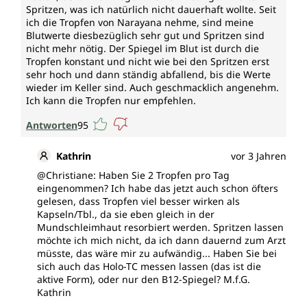
Spritzen, was ich natürlich nicht dauerhaft wollte. Seit
Die Vitamin-B12-Tropfen von Unimedica sind frei von
ich die Tropfen von Narayana nehme, sind meine
Zusätzen wie Aromen, Farbstoffen,
Blutwerte diesbezüglich sehr gut und Spritzen sind
Magnesiumstearat sowie ohne Gentechnik,
nicht mehr nötig. Der Spiegel im Blut ist durch die
laktosefrei, glutenfrei, gelatinefrei, alkoholfrei und
Tropfen konstant und nicht wie bei den Spritzen erst
vegan.
sehr hoch und dann ständig abfallend, bis die Werte
wieder im Keller sind. Auch geschmacklich angenehm.
Ich kann die Tropfen nur empfehlen.
Antworten
95
Kathrin
vor 3 Jahren
@Christiane: Haben Sie 2 Tropfen pro Tag
eingenommen? Ich habe das jetzt auch schon öfters
gelesen, dass Tropfen viel besser wirken als
Kapseln/Tbl., da sie eben gleich in der
Mundschleimhaut resorbiert werden. Spritzen lassen
möchte ich mich nicht, da ich dann dauernd zum Arzt
müsste, das wäre mir zu aufwändig... Haben Sie bei
sich auch das Holo-TC messen lassen (das ist die
aktive Form), oder nur den B12-Spiegel? M.f.G.
Kathrin