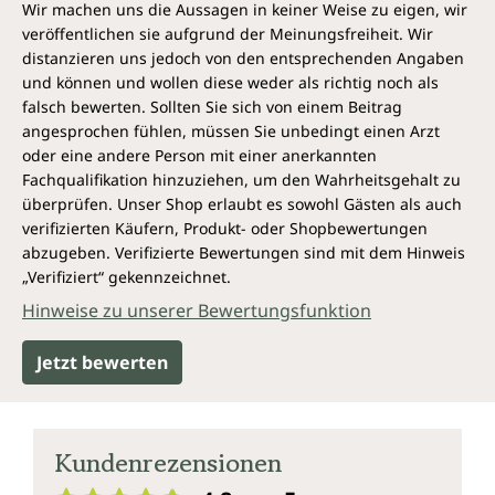
am besten verarbeiten kann. Sie unterstützen den
Wir machen uns die Aussagen in keiner Weise zu eigen, wir
Stoffwechsel und das Immunsystem. Bei
veröffentlichen sie aufgrund der Meinungsfreiheit. Wir
andauernder Müdigkeit und Schlaffheit kann Vitamin
distanzieren uns jedoch von den entsprechenden Angaben
B12 helfen, wieder mehr Energie zu spüren und
und können und wollen diese weder als richtig noch als
leistungsfähig zu sein. Denn es ist daran beteiligt,
falsch bewerten. Sollten Sie sich von einem Beitrag
Nahrung in Energie umzuwandeln.
angesprochen fühlen, müssen Sie unbedingt einen Arzt
oder eine andere Person mit einer anerkannten
Eine der wichtigsten Rollen von Vitamin B12 ist die
Fachqualifikation hinzuziehen, um den Wahrheitsgehalt zu
Produktion roter Blutkörperchen. Diese sind
überprüfen. Unser Shop erlaubt es sowohl Gästen als auch
entscheidend, um Sauerstoff im ganzen Körper zu
verifizierten Käufern, Produkt- oder Shopbewertungen
transportieren. Vitamin B12 liefert sozusagen den
abzugeben. Verifizierte Bewertungen sind mit dem Hinweis
Bauplan für diese wichtigen Sauerstofflieferanten.
„Verifiziert“ gekennzeichnet.
Hinweise zu unserer Bewertungsfunktion
Darüber hilft Vitamin B12, das Nervensystem - das
interne Kommunikationssystem des Körpers -
Jetzt bewerten
reibungslos funktionieren zu lassen. Es unterstützt
die Bildung der Myelinscheide, einer Art Isolierung
für die Nervenzellen, die sicherstellt, dass
Nachrichten schnell und effizient zwischen dem
Kundenrezensionen
Gehirn und dem Rest des Körpers übertragen
werden können.