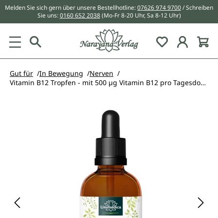
Melden Sie sich gern über unsere Bestellhotline:
07626 974 9700
/ Schreiben
alt springen
Sie uns:
0160 652 2038
(Mo-Fr 8-20 Uhr, Sa 8-12 Uhr)
Du hast 0 Pr
Gut für
In Bewegung
Nerven
Vitamin B12 Tropfen - mit 500 µg Vitamin B12 pro Tagesdosis (2 Tropfen) - ohne Alkohol - VEGAN - 50 ml
Bildergalerie überspringen