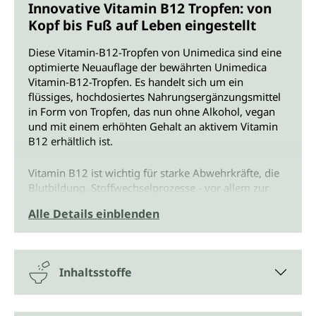
Innovative Vitamin B12 Tropfen: von
Kopf bis Fuß auf Leben eingestellt
Diese Vitamin-B12-Tropfen von Unimedica sind eine
optimierte Neuauflage der bewährten Unimedica
Vitamin-B12-Tropfen. Es handelt sich um ein
flüssiges, hochdosiertes Nahrungsergänzungsmittel
in Form von Tropfen, das nun ohne Alkohol, vegan
und mit einem erhöhten Gehalt an aktivem Vitamin
B12 erhältlich ist.
Vitamin B12 ist wichtig für starke Abwehrkräfte, die
Blutbildung, Stoffwechselprozesse - vor allem zur
Energie-gewinnung -, die Psyche und die Zellteilung.
Alle Details einblenden
Es trägt zur Verringerung von Müdigkeit und
Ermüdung bei.
Alkoholfreie Formel mit optimiertem
Inhaltsstoffe
B12-Gehalt
Der große Vorteil dieser neuen Rezeptur besteht in