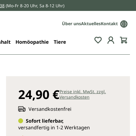
038
(Mo-Fr 8-20 Uhr, Sa 8-12 Uhr)
Über uns
Aktuelles
Kontakt
Du hast 0 Pro
halt
Homöopathie
Tiere
24,90 €
Preise inkl. MwSt. zzgl.
Versandkosten
Versandkostenfrei
Sofort lieferbar,
versandfertig in 1-2 Werktagen