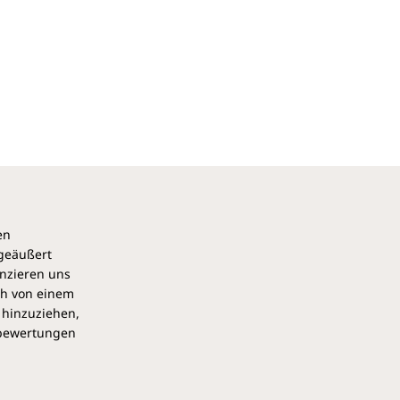
en
 geäußert
anzieren uns
ch von einem
 hinzuziehen,
pbewertungen