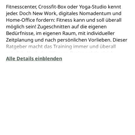
Fitnesscenter, Crossfit-Box oder Yoga-Studio kennt
jeder. Doch New Work, digitales Nomadentum und
Home-Office fordern: Fitness kann und soll überall
möglich sein! Zugeschnitten auf die eigenen
Bedürfnisse, im eigenen Raum, mit individueller
Zeitplanung und nach persönlichen Vorlieben. Dieser
Ratgeber macht das Training immer und überall
möglich. Nach den Wissens-Basics geht’s gleich
Alle Details einblenden
mitten rein ins Fitnessvergnügen! 33 Workouts
stehen zur Wahl. Sie können spielerisch nach der
Zufallsmethode ausgewählt oder nach persönlichem
Gusto zusammengestellt werden. Jedes Workout
dauert nur eine knappe Viertelstunde. Viel Spaß beim
Training – wann und wo auch immer!