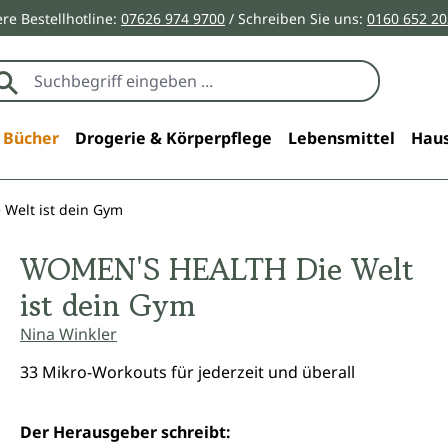
re Bestellhotline:
07626 974 9700
/ Schreiben Sie uns:
0160 652 2
Bücher
Drogerie & Körperpflege
Lebensmittel
Haus
Welt ist dein Gym
WOMEN'S HEALTH Die Welt
ist dein Gym
Nina Winkler
33 Mikro-Workouts für jederzeit und überall
Der Herausgeber schreibt: