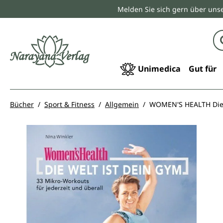
Melden Sie sich gern über unse
springen
Zur Hauptnavigation springen
Unimedica
Gut für
Bücher
Sport & Fitness
Allgemein
WOMEN'S HEALTH Die 
Bildergalerie überspringen