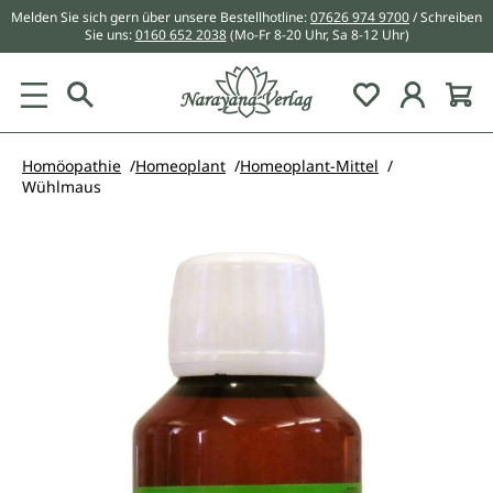
Melden Sie sich gern über unsere Bestellhotline:
07626 974 9700
/ Schreiben
alt springen
Sie uns:
0160 652 2038
(Mo-Fr 8-20 Uhr, Sa 8-12 Uhr)
Du hast 0 Pr
Homöopathie
Homeoplant
Homeoplant-Mittel
Wühlmaus
Bildergalerie überspringen