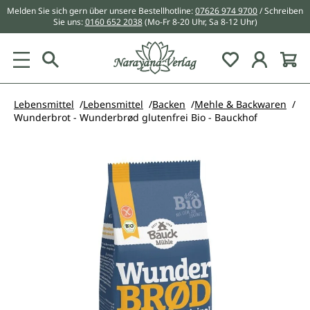
Melden Sie sich gern über unsere Bestellhotline:
07626 974 9700
/ Schreiben
alt springen
Sie uns:
0160 652 2038
(Mo-Fr 8-20 Uhr, Sa 8-12 Uhr)
Du hast 0 Pr
Lebensmittel
Lebensmittel
Backen
Mehle & Backwaren
Wunderbrot - Wunderbrød glutenfrei Bio - Bauckhof
Bildergalerie überspringen