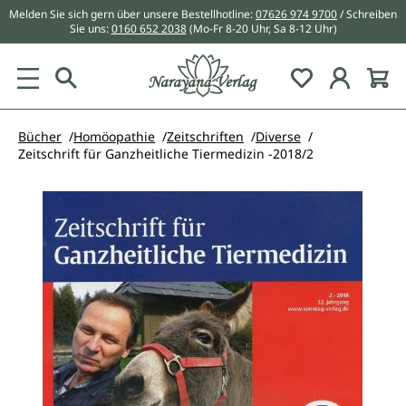
Melden Sie sich gern über unsere Bestellhotline:
07626 974 9700
/ Schreiben
alt springen
Sie uns:
0160 652 2038
(Mo-Fr 8-20 Uhr, Sa 8-12 Uhr)
Du hast 0 Pr
Bücher
Homöopathie
Zeitschriften
Diverse
Zeitschrift für Ganzheitliche Tiermedizin -2018/2
Bildergalerie überspringen