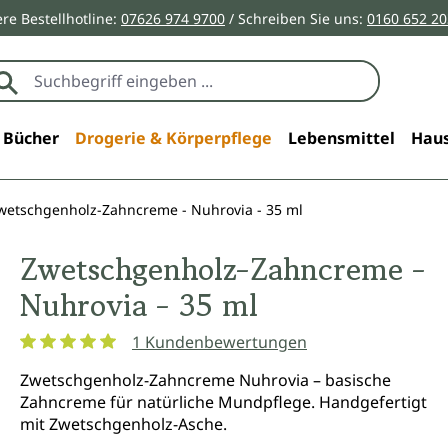
re Bestellhotline:
07626 974 9700
/ Schreiben Sie uns:
0160 652 2
Bücher
Drogerie & Körperpflege
Lebensmittel
Haus
wetschgenholz-Zahncreme - Nuhrovia - 35 ml
Zwetschgenholz-Zahncreme -
Nuhrovia - 35 ml
1 Kundenbewertungen
Durchschnittliche Bewertung von 5 von 5 Sternen
Zwetschgenholz-Zahncreme Nuhrovia – basische
Zahncreme für natürliche Mundpflege. Handgefertigt
mit Zwetschgenholz-Asche.