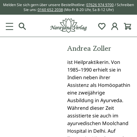
Melden Sie sich gern über unsere Bestellhotline:
07626 974 9700
/ Schreiben
alt springen
Sie uns:
0160 652 2038
(Mo-Fr 8-20 Uhr, Sa 8-12 Uhr)
Du hast 0 Pr
Andrea Zoller
ist Heilpraktikerin. Von
1985–1990 erhielt sie in
Indien neben ihrer
Assistenz als Homöopathin
eine zweijährige
Ausbildung in Ayurveda.
Während dieser Zeit
assistierte sie auch im
ayurvedischen Moolchand
Hospital in Delhi. Auf