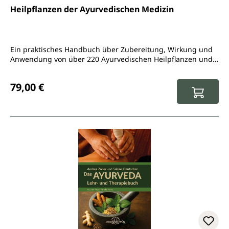
Durchschnittliche Bewertung von 4.6 von 5 Sternen
Heilpflanzen der Ayurvedischen Medizin
Ein praktisches Handbuch über Zubereitung, Wirkung und
Anwendung von über 220 Ayurvedischen Heilpflanzen und
deren Rezepturen. Mit 340 Abbildungen und 400 Tabellen
Regulärer Preis:
79,00 €