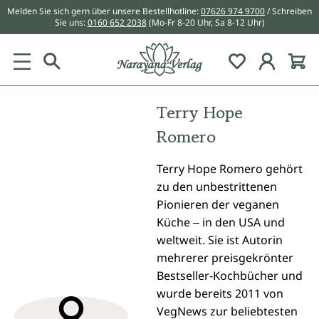
Melden Sie sich gern über unsere Bestellhotline:
07626 974 9700
/ Schreiben
alt springen
Sie uns:
0160 652 2038
(Mo-Fr 8-20 Uhr, Sa 8-12 Uhr)
Du hast 0 Pr
Terry Hope
Romero
Terry Hope Romero gehört
zu den unbestrittenen
Pionieren der veganen
Küche ‒ in den USA und
weltweit. Sie ist Autorin
mehrerer preisgekrönter
Bestseller-Kochbücher und
wurde bereits 2011 von
VegNews zur beliebtesten