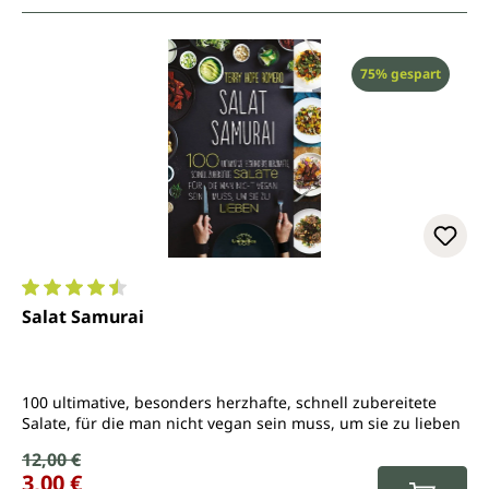
Rabatt
75% gespart
Durchschnittliche Bewertung von 4.6 von 5 Sternen
Salat Samurai
100 ultimative, besonders herzhafte, schnell zubereitete
Salate, für die man nicht vegan sein muss, um sie zu lieben
Verkaufspreis:
12,00 €
Regulärer Preis:
3,00 €