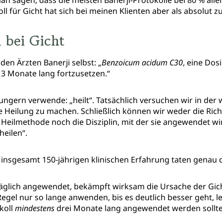
n sagen, dass die meisten Banerji-Protokolle bei 80 % all
oll für Gicht hat sich bei meinen Klienten aber als absolut z
 bei Gicht
en Ärzten Banerji selbst: „
Benzoicum acidum C30
, eine Dosi
 3 Monate lang fortzusetzen.“
 ungern verwende: „heilt“. Tatsächlich versuchen wir in der 
Heilung zu machen. Schließlich können wir weder die Richt
eilmethode noch die Disziplin, mit der sie angewendet wi
heilen“.
er insgesamt 150-jährigen klinischen Erfahrung taten genau 
täglich angewendet, bekämpft wirksam die Ursache der Gic
egel nur so lange anwenden, bis es deutlich besser geht, le
koll
mindestens
drei Monate lang angewendet werden sollte