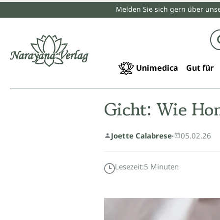
Melden Sie sich gern über unse
springen
Zur Hauptnavigation springen
Unimedica
Gut für
Gicht: Wie Ho
Joette Calabrese
·
05.02.26
Lesezeit:
5
Minuten