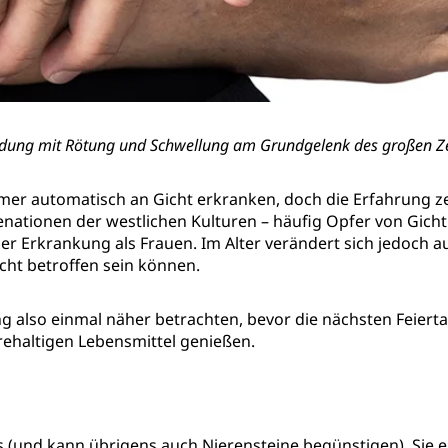
dung mit Rötung und Schwellung am Grundgelenk des großen Z
er automatisch an Gicht erkranken, doch die Erfahrung ze
enationen der westlichen Kulturen – häufig Opfer von Gich
er Erkrankung als Frauen. Im Alter verändert sich jedoch a
cht betroffen sein können.
ng also einmal näher betrachten, bevor die nächsten Feier
rehaltigen Lebensmittel genießen.
tis (und kann übrigens auch Nierensteine begünstigen). Sie 