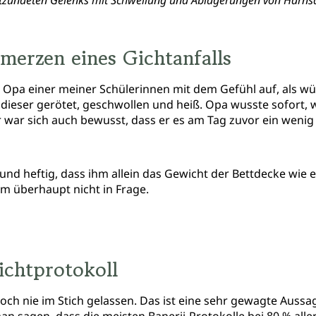
ntzündeten Gelenks mit Schwellung und Ablagerungen von Harnsäu
hmerzen eines Gichtanfalls
r Opa einer meiner Schülerinnen mit dem Gefühl auf, als w
eser gerötet, geschwollen und heiß. Opa wusste sofort, wa
 (Er war sich auch bewusst, dass er es am Tag zuvor ein we
und heftig, dass ihm allein das Gewicht der Bettdecke wie
m überhaupt nicht in Frage.
ichtprotokoll
ch nie im Stich gelassen. Das ist eine sehr gewagte Aussag