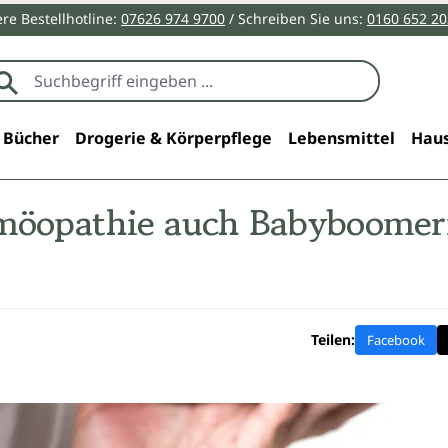
re Bestellhotline:
07626 974 9700
/ Schreiben Sie uns:
0160 652 2
Bücher
Drogerie & Körperpflege
Lebensmittel
Haus
möopathie auch Babyboomern
Teilen:
Facebook