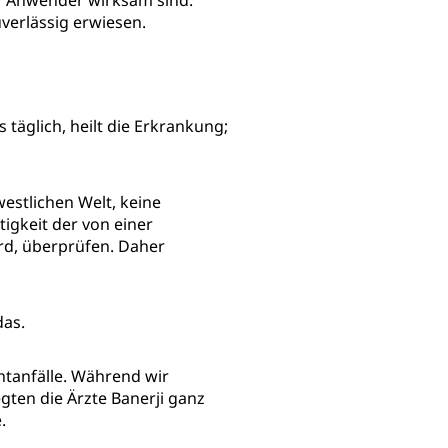
er Anwender wirksam sind.
uverlässig erwiesen.
s täglich, heilt die Erkrankung;
westlichen Welt, keine
igkeit der von einer
rd, überprüfen. Daher
das.
htanfälle. Während wir
gten die Ärzte Banerji ganz
.