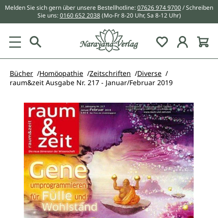
Melden Sie sich gern über unsere Bestellhotline:
07626 974 9700
/ Schreiben
alt springen
Sie uns:
0160 652 2038
(Mo-Fr 8-20 Uhr, Sa 8-12 Uhr)
Du hast 0 Pr
Bücher
Homöopathie
Zeitschriften
Diverse
raum&zeit Ausgabe Nr. 217 - Januar/Februar 2019
Bildergalerie überspringen