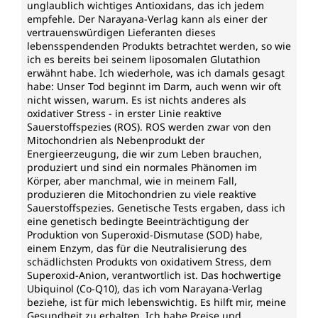
unglaublich wichtiges Antioxidans, das ich jedem
empfehle. Der Narayana-Verlag kann als einer der
vertrauenswürdigen Lieferanten dieses
lebensspendenden Produkts betrachtet werden, so wie
ich es bereits bei seinem liposomalen Glutathion
erwähnt habe. Ich wiederhole, was ich damals gesagt
habe: Unser Tod beginnt im Darm, auch wenn wir oft
nicht wissen, warum. Es ist nichts anderes als
oxidativer Stress - in erster Linie reaktive
Sauerstoffspezies (ROS). ROS werden zwar von den
Mitochondrien als Nebenprodukt der
Energieerzeugung, die wir zum Leben brauchen,
produziert und sind ein normales Phänomen im
Körper, aber manchmal, wie in meinem Fall,
produzieren die Mitochondrien zu viele reaktive
Sauerstoffspezies. Genetische Tests ergaben, dass ich
eine genetisch bedingte Beeinträchtigung der
Produktion von Superoxid-Dismutase (SOD) habe,
einem Enzym, das für die Neutralisierung des
schädlichsten Produkts von oxidativem Stress, dem
Superoxid-Anion, verantwortlich ist. Das hochwertige
Ubiquinol (Co-Q10), das ich vom Narayana-Verlag
beziehe, ist für mich lebenswichtig. Es hilft mir, meine
Gesundheit zu erhalten. Ich habe Preise und