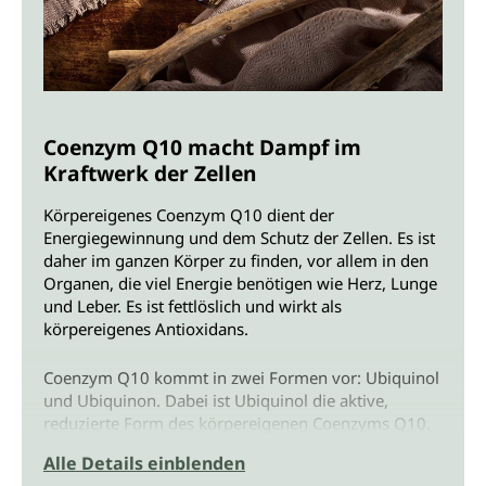
Coenzym Q10 macht Dampf im
Kraftwerk der Zellen
Körpereigenes Coenzym Q10 dient der
Energiegewinnung und dem Schutz der Zellen. Es ist
daher im ganzen Körper zu finden, vor allem in den
Organen, die viel Energie benötigen wie Herz, Lunge
und Leber. Es ist fettlöslich und wirkt als
körpereigenes Antioxidans.
Coenzym Q10 kommt in zwei Formen vor: Ubiquinol
und Ubiquinon. Dabei ist Ubiquinol die aktive,
reduzierte Form des körpereigenen Coenzyms Q10.
Ubiquinon ist die oxidierte Form von Ubiquinol. Was
Alle Details einblenden
macht den Unterschied?