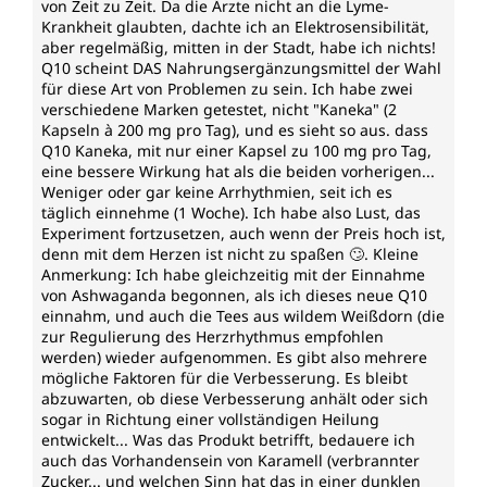
von Zeit zu Zeit. Da die Ärzte nicht an die Lyme-
Krankheit glaubten, dachte ich an Elektrosensibilität,
aber regelmäßig, mitten in der Stadt, habe ich nichts!
Q10 scheint DAS Nahrungsergänzungsmittel der Wahl
für diese Art von Problemen zu sein. Ich habe zwei
verschiedene Marken getestet, nicht "Kaneka" (2
Kapseln à 200 mg pro Tag), und es sieht so aus. dass
Q10 Kaneka, mit nur einer Kapsel zu 100 mg pro Tag,
eine bessere Wirkung hat als die beiden vorherigen...
Weniger oder gar keine Arrhythmien, seit ich es
täglich einnehme (1 Woche). Ich habe also Lust, das
Experiment fortzusetzen, auch wenn der Preis hoch ist,
denn mit dem Herzen ist nicht zu spaßen 🙄. Kleine
Anmerkung: Ich habe gleichzeitig mit der Einnahme
von Ashwaganda begonnen, als ich dieses neue Q10
einnahm, und auch die Tees aus wildem Weißdorn (die
zur Regulierung des Herzrhythmus empfohlen
werden) wieder aufgenommen. Es gibt also mehrere
mögliche Faktoren für die Verbesserung. Es bleibt
abzuwarten, ob diese Verbesserung anhält oder sich
sogar in Richtung einer vollständigen Heilung
entwickelt... Was das Produkt betrifft, bedauere ich
auch das Vorhandensein von Karamell (verbrannter
Zucker... und welchen Sinn hat das in einer dunklen