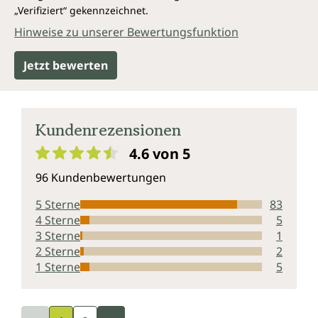
Magnesiumstearat, ohne Gentechnik sowie
„Verifiziert“ gekennzeichnet.
laktosefrei und glutenfrei.
Hinweise zu unserer Bewertungsfunktion
Jetzt bewerten
Kundenrezensionen
4.6 von 5
Durchschnittliche Bewertung von 4.6 von 5 Sternen
96 Kundenbewertungen
5 Sterne
83
4 Sterne
5
3 Sterne
1
2 Sterne
2
1 Sterne
5