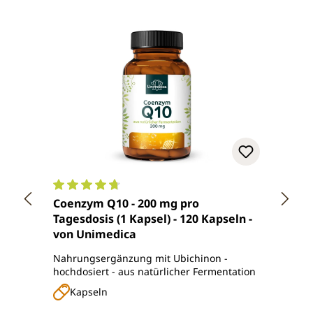
Durchschnittliche Bewertung von 4.8 von 5 Ster
Durch
Coenzym Q10 - 200 mg pro
Coenz
Tagesdosis (1 Kapsel) - 120 Kapseln -
Tages
von Unimedica
Softg
Nahrungsergänzung mit Ubichinon -
Nahru
hochdosiert - aus natürlicher Fermentation
Q10 - 
Kapseln
So