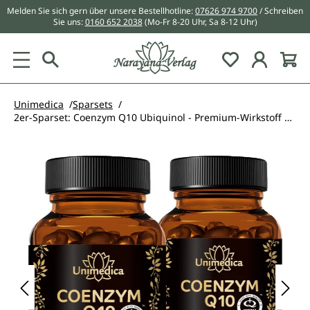
Melden Sie sich gern über unsere Bestellhotline:
07626 974 9700
/ Schreiben
alt springen
Sie uns:
0160 652 2038
(Mo-Fr 8-20 Uhr, Sa 8-12 Uhr)
Du hast 0 Pr
Unimedica
Sparsets
2er-Sparset: Coenzym Q10 Ubiquinol - Premium-Wirkstoff vom Marktführer KANEKA aus Japan - 100 mg pro Tagesdosis (1 Kapsel) - 2 x 60 Softgelkapseln
Bildergalerie überspringen