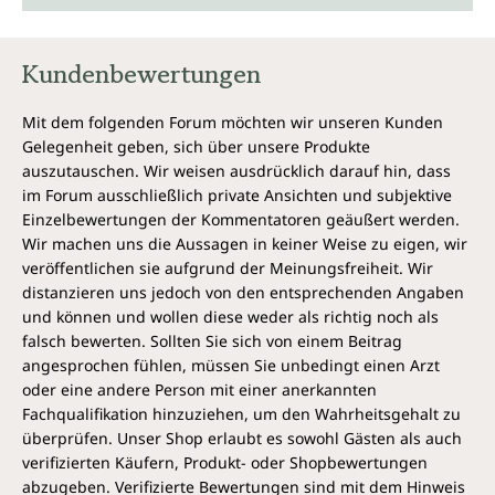
Q10 als Ubiquinon.
2-fach patentierter Markenrohstoff
Kundenbewertungen
Coenzym Q10 Kaneka Ubiquinol® wird durch
Mit dem folgenden Forum möchten wir unseren Kunden
natürliche Fermentation aus Hefe hergestellt. Der
Gelegenheit geben, sich über unsere Produkte
zweifach patentierte Markenrohstoff sichert höchste
auszutauschen. Wir weisen ausdrücklich darauf hin, dass
Qualität und Wirksamkeit. Der wertvolle Inhaltsstoff
im Forum ausschließlich private Ansichten und subjektive
wird durch eine Weichkapsel aus Rindergelatine
geschützt, die sich gut schlucken lässt.
Einzelbewertungen der Kommentatoren geäußert werden.
Wir machen uns die Aussagen in keiner Weise zu eigen, wir
veröffentlichen sie aufgrund der Meinungsfreiheit. Wir
Jedes Glas Coenzym Q10 Kaneka Ubiquinol® von
Unimedica enthält 60 Softgelkapseln. Das entspricht
distanzieren uns jedoch von den entsprechenden Angaben
einem 2-Monatsvorrat.
und können und wollen diese weder als richtig noch als
falsch bewerten. Sollten Sie sich von einem Beitrag
Ohne folgende Zusatzstoffe
angesprochen fühlen, müssen Sie unbedingt einen Arzt
oder eine andere Person mit einer anerkannten
Coenzym Q10 Kaneka Ubiquinol® von Unimedica ist,
Fachqualifikation hinzuziehen, um den Wahrheitsgehalt zu
entsprechend gesetzlicher Vorgaben, frei von
überprüfen. Unser Shop erlaubt es sowohl Gästen als auch
Konservierungsstoffen, weiterhin ohne Zusätze wie
verifizierten Käufern, Produkt- oder Shopbewertungen
Farbstoffe, Stabilisatoren, Trennmittel wie
abzugeben. Verifizierte Bewertungen sind mit dem Hinweis