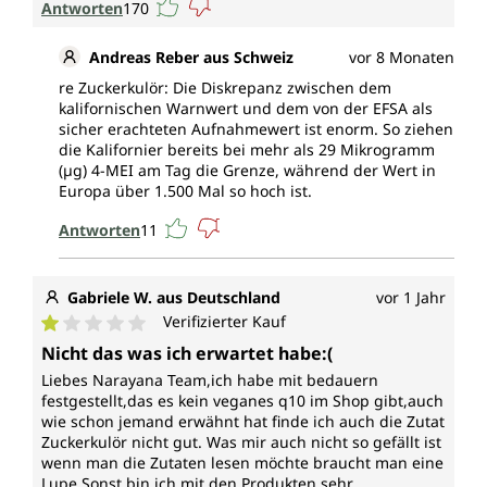
Antworten
170
Andreas Reber aus Schweiz
vor 8 Monaten
re Zuckerkulör: Die Diskrepanz zwischen dem
kalifornischen Warnwert und dem von der EFSA als
sicher erachteten Aufnahmewert ist enorm. So ziehen
die Kalifornier bereits bei mehr als 29 Mikrogramm
(µg) 4-MEI am Tag die Grenze, während der Wert in
Europa über 1.500 Mal so hoch ist.
Antworten
11
Gabriele W. aus Deutschland
vor 1 Jahr
Verifizierter Kauf
Durchschnittliche Bewertung von 1 von 5 Sternen
Nicht das was ich erwartet habe:(
Liebes Narayana Team,ich habe mit bedauern
festgestellt,das es kein veganes q10 im Shop gibt,auch
wie schon jemand erwähnt hat finde ich auch die Zutat
Zuckerkulör nicht gut. Was mir auch nicht so gefällt ist
wenn man die Zutaten lesen möchte braucht man eine
Lupe.Sonst bin ich mit den Produkten sehr