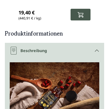
Regulärer Preis:
Regul
19,40 €
32,8
(440,91 € / kg)
(356,52
Produktinformationen
Beschreibung