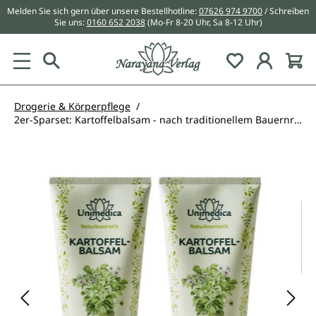
Melden Sie sich gern über unsere Bestellhotline:
07626 974 9700
/ Schreiben
alt springen
Sie uns:
0160 652 2038
(Mo-Fr 8-20 Uhr, Sa 8-12 Uhr)
Du hast 0 Pr
Drogerie & Körperpflege
2er-Sparset: Kartoffelbalsam - nach traditionellem Bauernrezept - 2 x 200 ml - von Unimedica
Bildergalerie überspringen