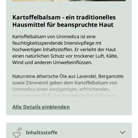
Kartoffelbalsam - ein traditionelles
Hausmittel für beanspruchte Haut
Kartoffelbalsam von Unimedica ist eine
feuchtigkeitsspendende Intensivpflege mt
hochwertigen Inhaltsstoffen. Er verleiht der Haut
einen natürlichen Schutz vor trockener Luft, Kälte,
Wind und anderen Umwelteinflüssen.
Naturreine ätherische Öle aus Lavendel, Bergamotte
sowie Zitronenöl geben dem Kartoffelbalsam von
Unimedica einen einzigartigen, erfrischenden,
angenehmen Duft, der die tägliche Hautpflege zu
einem sinnlichen Erlebnis werden lässt.
Alle Details einblenden
Schützt und pflegt jeden Hauttyp mit
der nährenden Urkraft der Kartoffel
Inhaltsstoffe
Die in Kartoffeln enthaltenen Nährstoffe in