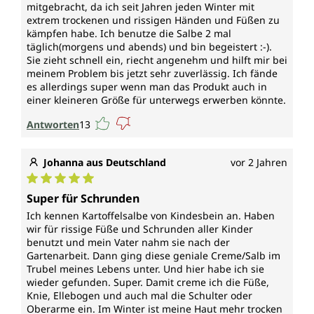
mitgebracht, da ich seit Jahren jeden Winter mit
extrem trockenen und rissigen Händen und Füßen zu
kämpfen habe. Ich benutze die Salbe 2 mal
täglich(morgens und abends) und bin begeistert :-).
Sie zieht schnell ein, riecht angenehm und hilft mir bei
meinem Problem bis jetzt sehr zuverlässig. Ich fände
es allerdings super wenn man das Produkt auch in
einer kleineren Größe für unterwegs erwerben könnte.
Antworten
13
Johanna aus Deutschland
vor 2 Jahren
Durchschnittliche Bewertung von 5 von 5 Sternen
Super für Schrunden
Ich kennen Kartoffelsalbe von Kindesbein an. Haben
wir für rissige Füße und Schrunden aller Kinder
benutzt und mein Vater nahm sie nach der
Gartenarbeit. Dann ging diese geniale Creme/Salb im
Trubel meines Lebens unter. Und hier habe ich sie
wieder gefunden. Super. Damit creme ich die Füße,
Knie, Ellebogen und auch mal die Schulter oder
Oberarme ein. Im Winter ist meine Haut mehr trocken