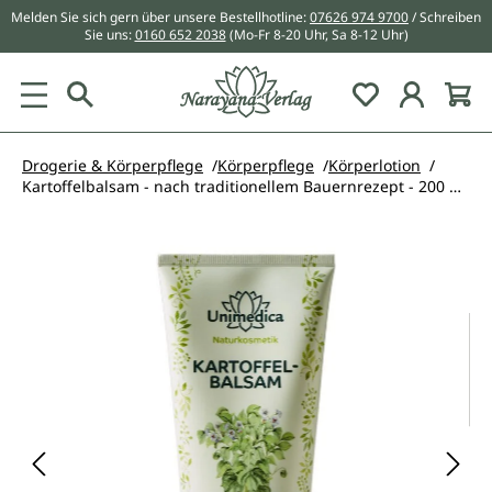
Melden Sie sich gern über unsere Bestellhotline:
07626 974 9700
/ Schreiben
alt springen
Sie uns:
0160 652 2038
(Mo-Fr 8-20 Uhr, Sa 8-12 Uhr)
Du hast 0 Pr
Drogerie & Körperpflege
Körperpflege
Körperlotion
Kartoffelbalsam - nach traditionellem Bauernrezept - 200 ml - von Unimedica
Bildergalerie überspringen