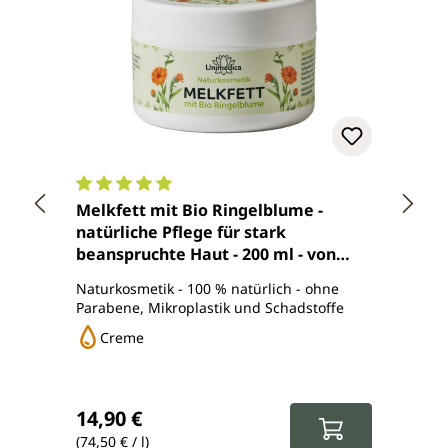
Durchschnittliche Bewertung von 5 von 5 Sterne
Durch
Melkfett mit Bio Ringelblume -
2er-S
natürliche Pflege für stark
tradi
beanspruchte Haut - 200 ml - von
200 m
Unimedica
Naturkosmetik - 100 % natürlich - ohne
Naturk
Parabene, Mikroplastik und Schadstoffe
Ölen -
Creme
Cr
Verka
22,60
Reguläre
Regulärer Preis:
14,90 €
20,3
(74,50 € / l)
(50,75 