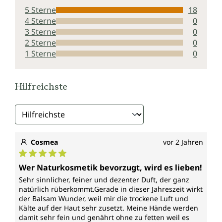
konservieren den Balsam.
5 Sterne
18
4 Sterne
0
3 Sterne
0
2 Sterne
0
1 Sterne
0
Hilfreichste
Cosmea
vor 2 Jahren
Durchschnittliche Bewertung von 5 von 5 Sternen
Wer Naturkosmetik bevorzugt, wird es lieben!
Sehr sinnlicher, feiner und dezenter Duft, der ganz
natürlich rüberkommt.Gerade in dieser Jahreszeit wirkt
der Balsam Wunder, weil mir die trockene Luft und
Kälte auf der Haut sehr zusetzt. Meine Hände werden
damit sehr fein und genährt ohne zu fetten weil es