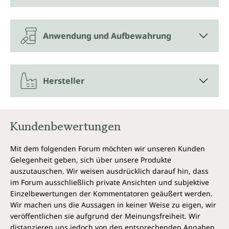
Kombination mit Sonnenblumen- und Mandelöl
sowie Glycerin, Linalool, Limonen und anderen
wertvollen Inhaltsstoffen nähren ausgelaugte,
Anwendung und Aufbewahrung
trockene Haut, beruhigen sie, pflegen sie glatt und
geschmeidig und verleihen ihr einen sanften,
natürlichen Glanz.
Hersteller
Der frisch duftende Kartoffelbalsam von Unimedica
enthält Vitamin E und Kartoffelextrakt aus frischen
Kartoffeln. In Kartoffeln finden sich außerdem
Antioxidantien wie Vitamin C und Anthocyane
Kundenbewertungen
(antioxidative Pflanzenfarbstoffe aus der Gruppe der
Flavonoide), die helfen können, die Hautzellen zu
schützen und vorzeitigen Alterungsprozessen
Mit dem folgenden Forum möchten wir unseren Kunden
entgegenzuwirken.
Gelegenheit geben, sich über unsere Produkte
auszutauschen. Wir weisen ausdrücklich darauf hin, dass
Darüber hinaus pflegt der Kartoffelbalsam von
im Forum ausschließlich private Ansichten und subjektive
Unimedica auch unreine Haut sanft auf natürliche
Einzelbewertungen der Kommentatoren geäußert werden.
Weise. Kartoffelbalsam von Unimedica ist für jeden
Wir machen uns die Aussagen in keiner Weise zu eigen, wir
Hauttyp geeignet.
veröffentlichen sie aufgrund der Meinungsfreiheit. Wir
distanzieren uns jedoch von den entsprechenden Angaben