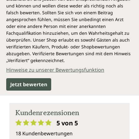
Hochwertige Naturkosmetik aus
und können und wollen diese weder als richtig noch als
Deutschland nach traditionellem
falsch bewerten. Sollten Sie sich von einem Beitrag
Bauernrezept
angesprochen fühlen, müssen Sie unbedingt einen Arzt
oder eine andere Person mit einer anerkannten
Der Kartoffelbalsam von Unimedica wird in
Fachqualifikation hinzuziehen, um den Wahrheitsgehalt zu
Deutschland als zertifizierte Naturkosmetik
überprüfen. Unser Shop erlaubt es sowohl Gästen als auch
hergestellt. Er enthält Inhaltsstoffe aus kontrolliert
verifizierten Käufern, Produkt- oder Shopbewertungen
biologischem Anbau (Sonnenblumenöl,
abzugeben. Verifizierte Bewertungen sind mit dem Hinweis
Kartoffelextrakt), ist mikroplastikfrei und vegan. Die
„Verifiziert“ gekennzeichnet.
Tube macht die Anwendung einfach und leicht
Hinweise zu unserer Bewertungsfunktion
dosierbar. Einfach die rauen, rissigen Hautstellen
sanft eincremen. Der Balsam zieht schnell ein.
Jetzt bewerten
Jede Tube Kartoffelbalsam von Unimedica enthält
200 ml Balsam und ist nach dem Öffnen 3 Monate
lang verwendbar.
Kundenrezensionen
Vegan und ohne folgende Zusatzstoffe
5 von 5
Durchschnittliche Bewertung von 5 von 5 Sternen
Kartoffelbalsam von Unimedica ist frei von
18 Kundenbewertungen
Mikroplastik und vegan. Tocopherol und Alkohol