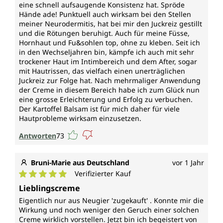
eine schnell aufsaugende Konsistenz hat. Spröde
Hände ade! Punktuell auch wirksam bei den Stellen
meiner Neurodermitis, hat bei mir den Juckreiz gestillt
und die Rötungen beruhigt. Auch für meine Füsse,
Hornhaut und Fu&sohlen top, ohne zu kleben. Seit ich
in den Wechseljahren bin, kämpfe ich auch mit sehr
trockener Haut im Intimbereich und dem After, sogar
mit Hautrissen, das vielfach einen unerträglichen
Juckreiz zur Folge hat. Nach mehrmaliger Anwendung
der Creme in diesem Bereich habe ich zum Glück nun
eine grosse Erleichterung und Erfolg zu verbuchen.
Der Kartoffel Balsam ist für mich daher für viele
Hautprobleme wirksam einzusetzen.
Antworten
73
Bruni-Marie aus Deutschland
vor 1 Jahr
Verifizierter Kauf
Durchschnittliche Bewertung von 5 von 5 Sternen
Lieblingscreme
Eigentlich nur aus Neugier 'zugekauft' . Konnte mir die
Wirkung und noch weniger den Geruch einer solchen
Creme wirklich vorstellen. Jetzt bin ich begeistert von