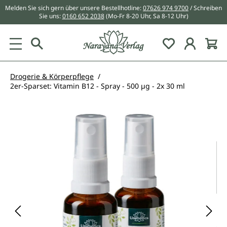
Melden Sie sich gern über unsere Bestellhotline:
07626 974 9700
/ Schreiben
alt springen
Sie uns:
0160 652 2038
(Mo-Fr 8-20 Uhr, Sa 8-12 Uhr)
Du hast 0 Pr
Drogerie & Körperpflege
2er-Sparset: Vitamin B12 - Spray - 500 µg - 2x 30 ml
Bildergalerie überspringen