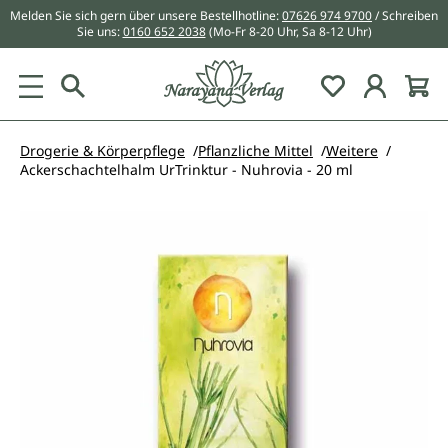
Melden Sie sich gern über unsere Bestellhotline:
07626 974 9700
/ Schreiben
alt springen
Sie uns:
0160 652 2038
(Mo-Fr 8-20 Uhr, Sa 8-12 Uhr)
Du hast 0 Pr
Drogerie & Körperpflege
Pflanzliche Mittel
Weitere
Ackerschachtelhalm UrTrinktur - Nuhrovia - 20 ml
Bildergalerie überspringen