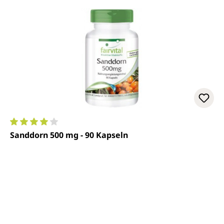
Durchschnittliche Bewertung von 4 von 5 Sternen
Sanddorn 500 mg - 90 Kapseln