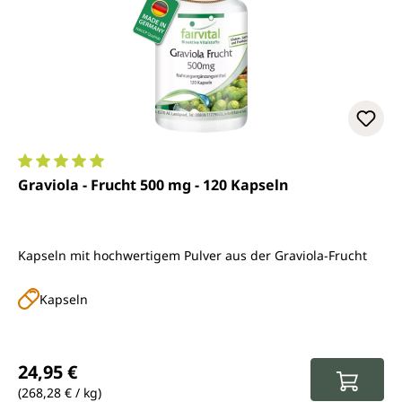
Durchschnittliche Bewertung von 5 von 5 Sternen
Graviola - Frucht 500 mg - 120 Kapseln
Kapseln mit hochwertigem Pulver aus der Graviola-Frucht
Kapseln
Regulärer Preis:
24,95 €
(268,28 € / kg)