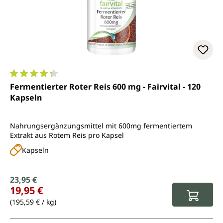
Durchschnittliche Bewertung von 4.3 von 5 Sternen
Fermentierter Roter Reis 600 mg - Fairvital - 120
Kapseln
Nahrungsergänzungsmittel mit 600mg fermentiertem
Extrakt aus Rotem Reis pro Kapsel
Kapseln
Verkaufspreis:
23,95 €
Regulärer Preis:
19,95 €
(195,59 € / kg)