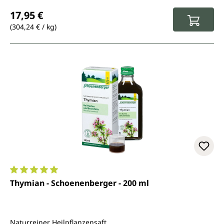
Regulärer Preis:
17,95 €
(304,24 € / kg)
Durchschnittliche Bewertung von 5 von 5 Sternen
Thymian - Schoenenberger - 200 ml
Naturreiner Heilpflanzensaft