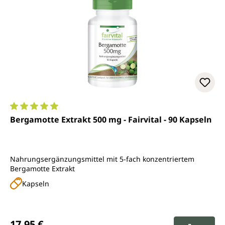
Durchschnittliche Bewertung von 5 von 5 Sternen
Bergamotte Extrakt 500 mg - Fairvital - 90 Kapseln
Nahrungsergänzungsmittel mit 5-fach konzentriertem
Bergamotte Extrakt
Kapseln
Regulärer Preis:
17,95 €