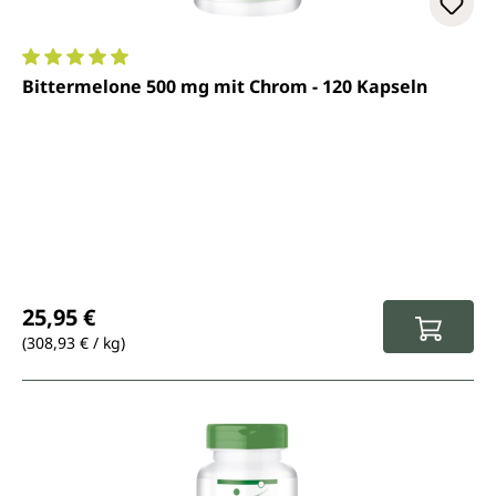
Durchschnittliche Bewertung von 5 von 5 Sternen
Bittermelone 500 mg mit Chrom - 120 Kapseln
Regulärer Preis:
25,95 €
(308,93 € / kg)