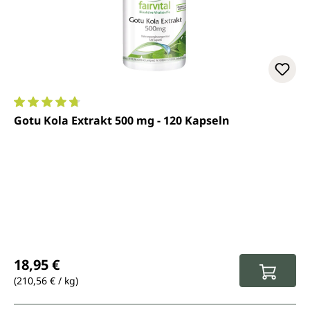
Durchschnittliche Bewertung von 4.7 von 5 Sternen
Gotu Kola Extrakt 500 mg - 120 Kapseln
Regulärer Preis:
18,95 €
(210,56 € / kg)