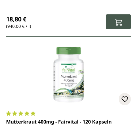
Regulärer Preis:
18,80 €
(940,00 € / l)
Durchschnittliche Bewertung von 5 von 5 Sternen
Mutterkraut 400mg - Fairvital - 120 Kapseln