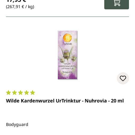
(267,91 € / kg)
Durchschnittliche Bewertung von 5 von 5 Sternen
Wilde Kardenwurzel UrTrinktur - Nuhrovia - 20 ml
Bodyguard