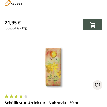
Kapseln
Regulärer Preis:
21,95 €
(359,84 € / kg)
Durchschnittliche Bewertung von 4.3 von 5 Sternen
Schöllkraut Urtinktur - Nuhrovia - 20 ml