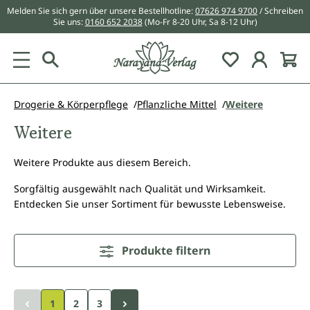
Melden Sie sich gern über unsere Bestellhotline:
07626 974 9700
/ Schreiben
alt springen
Sie uns:
0160 652 2038
(Mo-Fr 8-20 Uhr, Sa 8-12 Uhr)
Du hast 0 Pr
Drogerie & Körperpflege
Pflanzliche Mittel
Weitere
Weitere
Weitere Produkte aus diesem Bereich.
Sorgfältig ausgewählt nach Qualität und Wirksamkeit.
Entdecken Sie unser Sortiment für bewusste Lebensweise.
Produkte filtern
1
2
3