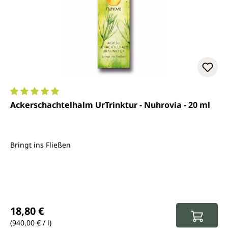
Durchschnittliche Bewertung von 5 von 5 Sternen
Ackerschachtelhalm UrTrinktur - Nuhrovia - 20 ml
Bringt ins Fließen
Regulärer Preis:
18,80 €
(940,00 € / l)