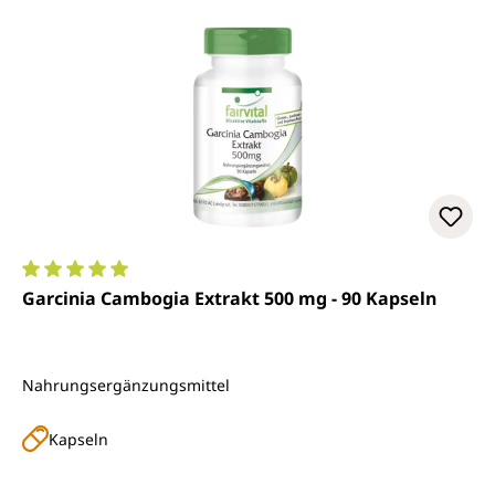
Durchschnittliche Bewertung von 5 von 5 Sternen
Garcinia Cambogia Extrakt 500 mg - 90 Kapseln
Nahrungsergänzungsmittel
Kapseln