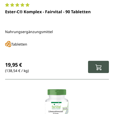
Durchschnittliche Bewertung von 5 von 5 Sternen
Ester-C® Komplex - Fairvital - 90 Tabletten
Nahrungsergänzungsmittel
Tabletten
Regulärer Preis:
19,95 €
(138,54 € / kg)