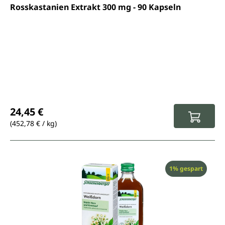
Durchschnittliche Bewertung von 5 von 5 Sternen
Rosskastanien Extrakt 300 mg - 90 Kapseln
Regulärer Preis:
24,45 €
(452,78 € / kg)
Rabatt
1% gespart