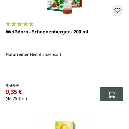
Durchschnittliche Bewertung von 5 von 5 Sternen
Weißdorn - Schoenenberger - 200 ml
Naturreiner Heilpflanzensaft
Verkaufspreis:
9,45 €
Regulärer Preis:
9,35 €
(46,75 € / l)