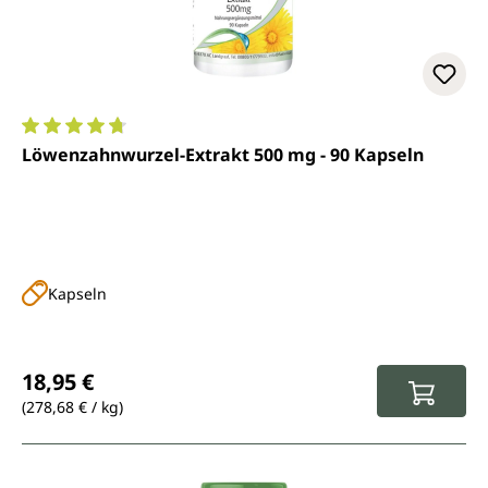
Durchschnittliche Bewertung von 4.8 von 5 Sternen
Löwenzahnwurzel-Extrakt 500 mg - 90 Kapseln
Kapseln
Regulärer Preis:
18,95 €
(278,68 € / kg)