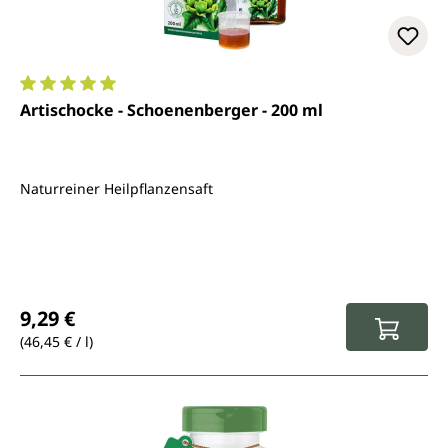
Durchschnittliche Bewertung von 5 von 5 Sternen
Artischocke - Schoenenberger - 200 ml
Naturreiner Heilpflanzensaft
Regulärer Preis:
9,29 €
(46,45 € / l)