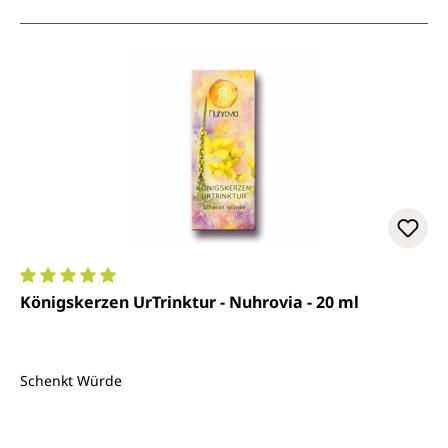
Durchschnittliche Bewertung von 5 von 5 Sternen
Königskerzen UrTrinktur - Nuhrovia - 20 ml
Schenkt Würde