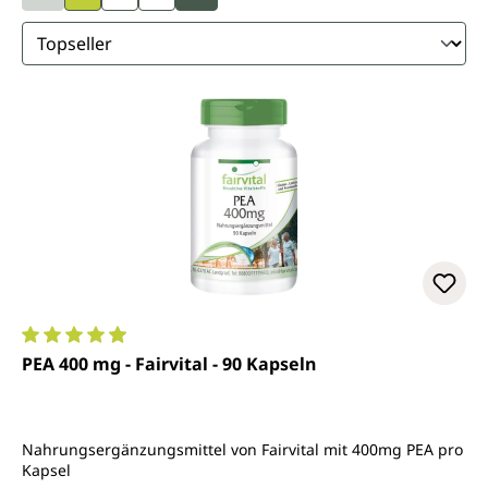
Durchschnittliche Bewertung von 4.9 von 5 Sternen
PEA 400 mg - Fairvital - 90 Kapseln
Nahrungsergänzungsmittel von Fairvital mit 400mg PEA pro
Kapsel