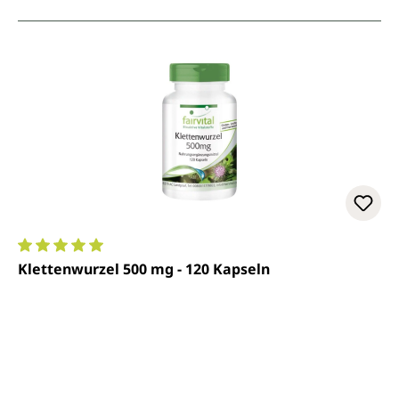
Durchschnittliche Bewertung von 5 von 5 Sternen
Klettenwurzel 500 mg - 120 Kapseln