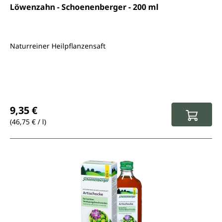
Durchschnittliche Bewertung von 3.8 von 5 Sternen
Löwenzahn - Schoenenberger - 200 ml
Naturreiner Heilpflanzensaft
Regulärer Preis:
9,35 €
(46,75 € / l)