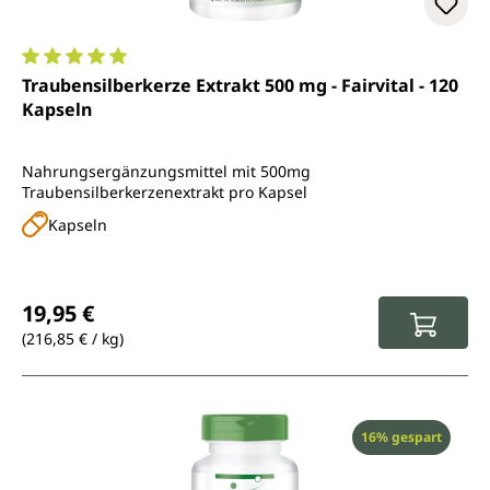
Durchschnittliche Bewertung von 5 von 5 Sternen
Traubensilberkerze Extrakt 500 mg - Fairvital - 120
Kapseln
Nahrungsergänzungsmittel mit 500mg
Traubensilberkerzenextrakt pro Kapsel
Kapseln
Regulärer Preis:
19,95 €
(216,85 € / kg)
Rabatt
16% gespart