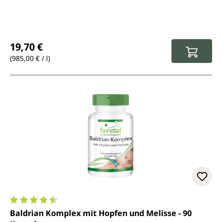
Regulärer Preis:
19,70 €
(985,00 € / l)
Durchschnittliche Bewertung von 4.5 von 5 Sternen
Baldrian Komplex mit Hopfen und Melisse - 90