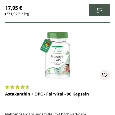
Regulärer Preis:
17,95 €
(271,97 € / kg)
Durchschnittliche Bewertung von 4.6 von 5 Sternen
Astaxanthin + OPC - Fairvital - 90 Kapseln
Nahrungsergänzungsmittel mit hochwertigem