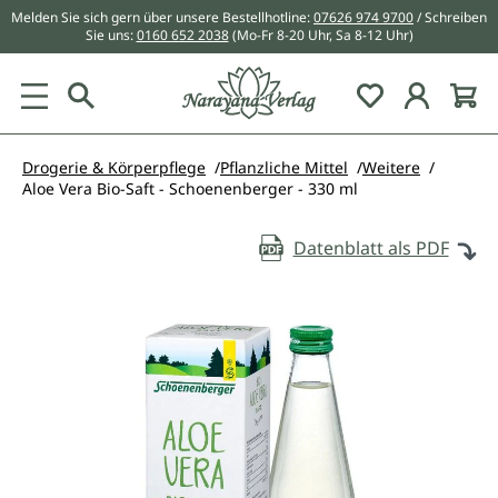
Melden Sie sich gern über unsere Bestellhotline:
07626 974 9700
/ Schreiben
alt springen
Sie uns:
0160 652 2038
(Mo-Fr 8-20 Uhr, Sa 8-12 Uhr)
Du hast 0 Pr
Drogerie & Körperpflege
Pflanzliche Mittel
Weitere
Aloe Vera Bio-Saft - Schoenenberger - 330 ml
Datenblatt als PDF
Bildergalerie überspringen