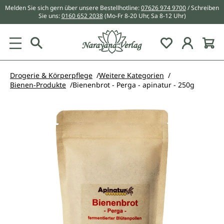
Melden Sie sich gern über unsere Bestellhotline:
07626 974 9700
/ Schreiben
alt springen
Sie uns:
0160 652 2038
(Mo-Fr 8-20 Uhr, Sa 8-12 Uhr)
Du hast 0 Pr
Drogerie & Körperpflege
Weitere Kategorien
Bienen-Produkte
Bienenbrot - Perga - apinatur - 250g
Bildergalerie überspringen