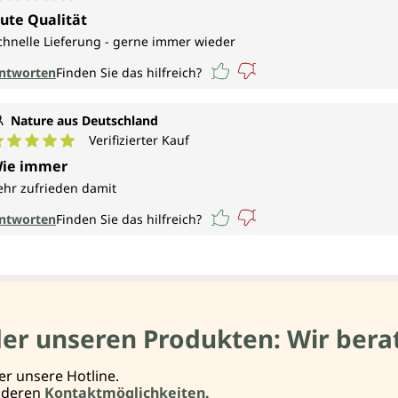
urchschnittliche Bewertung von 5 von 5 Sternen
ute Qualität
chnelle Lieferung - gerne immer wieder
ntworten
Finden Sie das hilfreich?
Nature aus Deutschland
Verifizierter Kauf
urchschnittliche Bewertung von 5 von 5 Sternen
ie immer
ehr zufrieden damit
ntworten
Finden Sie das hilfreich?
der unseren Produkten: Wir berat
er unsere Hotline.
anderen
Kontaktmöglichkeiten.