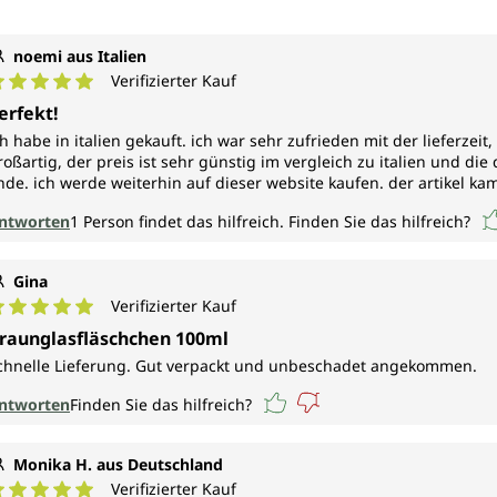
noemi aus Italien
Verifizierter Kauf
urchschnittliche Bewertung von 5 von 5 Sternen
erfekt!
ch habe in italien gekauft. ich war sehr zufrieden mit der lieferze
roßartig, der preis ist sehr günstig im vergleich zu italien und die q
inde. ich werde weiterhin auf dieser website kaufen. der artikel k
ntworten
1
Person findet das hilfreich.
Finden Sie das hilfreich?
Gina
Verifizierter Kauf
urchschnittliche Bewertung von 5 von 5 Sternen
raunglasfläschchen 100ml
chnelle Lieferung. Gut verpackt und unbeschadet angekommen.
ntworten
Finden Sie das hilfreich?
Monika H. aus Deutschland
Verifizierter Kauf