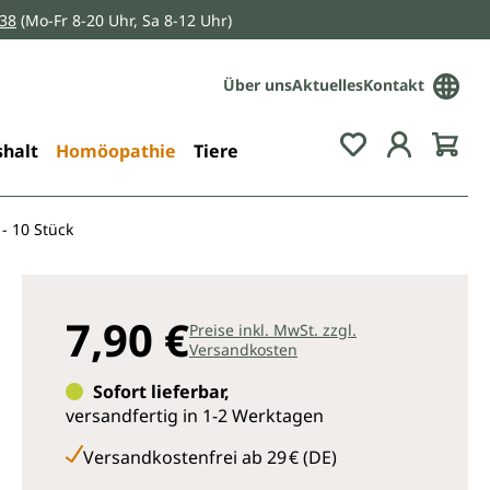
038
(Mo-Fr 8-20 Uhr, Sa 8-12 Uhr)
Über uns
Aktuelles
Kontakt
Du hast 0 Pro
halt
Homöopathie
Tiere
- 10 Stück
7,90 €
Preise inkl. MwSt. zzgl.
Versandkosten
Sofort lieferbar,
versandfertig in 1-2 Werktagen
Versandkostenfrei ab 29 € (DE)