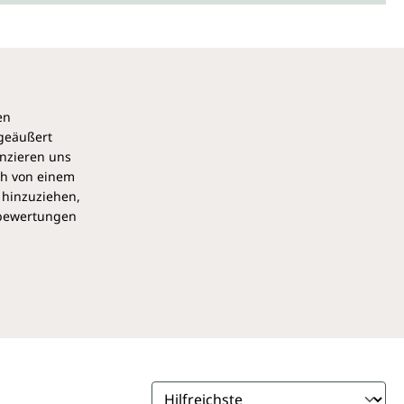
en
 geäußert
anzieren uns
ch von einem
 hinzuziehen,
pbewertungen