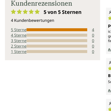
Kundenrezensionen
5 von 5
Sternen
Durchschnittliche Bewertung von 5 von 5 Sternen
4 Kundenbewertungen
D
p
5 Sterne
4
i
4 Sterne
0
g
3 Sterne
0
f
2 Sterne
0
A
1 Sterne
0
D
B
S
A