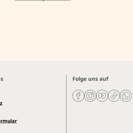
es
Folge uns auf
z
ormular