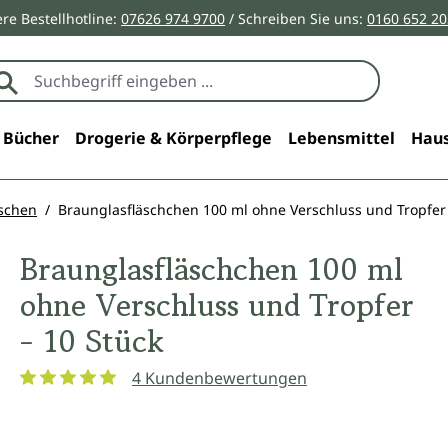
re Bestellhotline:
07626 974 9700
/ Schreiben Sie uns:
0160 652 2
Bücher
Drogerie & Körperpflege
Lebensmittel
Haus
äschen
Braunglasfläschchen 100 ml ohne Verschluss und Tropfer 
Braunglasfläschchen 100 ml
ohne Verschluss und Tropfer
- 10 Stück
4 Kundenbewertungen
Durchschnittliche Bewertung von 5 von 5 Sternen