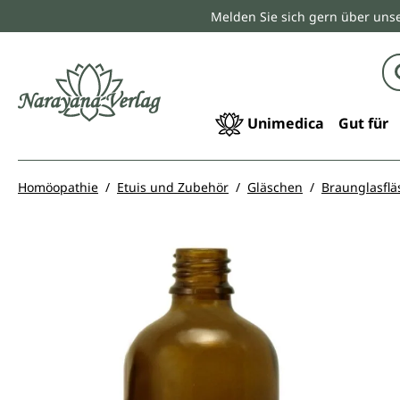
Melden Sie sich gern über unse
springen
Zur Hauptnavigation springen
Unimedica
Gut für
Homöopathie
Etuis und Zubehör
Gläschen
Braunglasfl
Bildergalerie überspringen