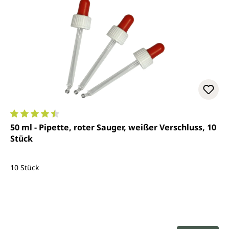
Durchschnittliche Bewertung von 4.5 von 5 Sternen
50 ml - Pipette, roter Sauger, weißer Verschluss, 10
Stück
10 Stück
Regulärer Preis: