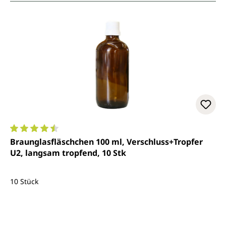
Durchschnittliche Bewertung von 4.6 von 5 Sternen
Braunglasfläschchen 100 ml, Verschluss+Tropfer
U2, langsam tropfend, 10 Stk
10 Stück