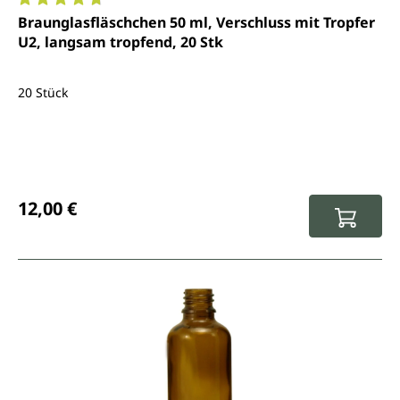
Durchschnittliche Bewertung von 4.7 von 5 Sternen
Braunglasfläschchen 50 ml, Verschluss mit Tropfer
U2, langsam tropfend, 20 Stk
20 Stück
Regulärer Preis:
12,00 €