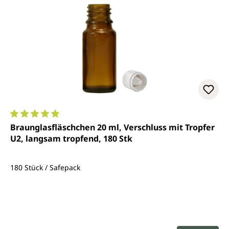
Durchschnittliche Bewertung von 5 von 5 Sternen
Braunglasfläschchen 20 ml, Verschluss mit Tropfer
U2, langsam tropfend, 180 Stk
180 Stück / Safepack
Regulärer Preis: