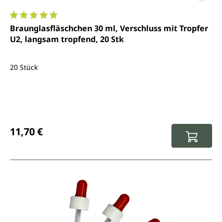
Durchschnittliche Bewertung von 5 von 5 Sternen
Braunglasfläschchen 30 ml, Verschluss mit Tropfer
U2, langsam tropfend, 20 Stk
20 Stück
Regulärer Preis:
11,70 €