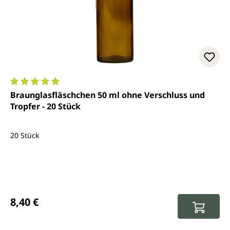
Durchschnittliche Bewertung von 5 von 5 Sternen
Braunglasfläschchen 50 ml ohne Verschluss und
Tropfer - 20 Stück
20 Stück
Regulärer Preis:
8,40 €