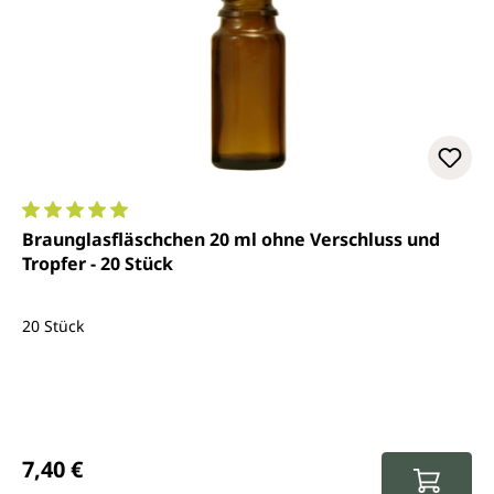
Durchschnittliche Bewertung von 5 von 5 Sternen
Braunglasfläschchen 20 ml ohne Verschluss und
Tropfer - 20 Stück
20 Stück
Regulärer Preis:
7,40 €