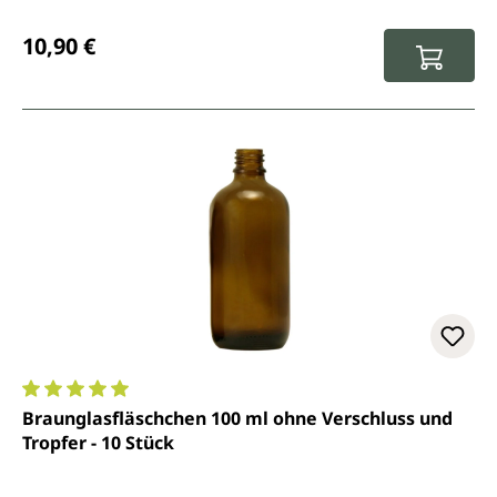
Regulärer Preis:
10,90 €
Durchschnittliche Bewertung von 5 von 5 Sternen
Braunglasfläschchen 100 ml ohne Verschluss und
Tropfer - 10 Stück