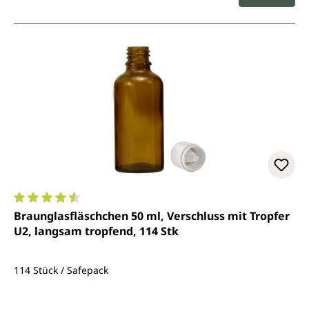
Durchschnittliche Bewertung von 4.6 von 5 Sternen
Braunglasfläschchen 50 ml, Verschluss mit Tropfer
U2, langsam tropfend, 114 Stk
114 Stück / Safepack