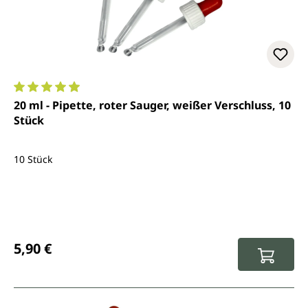
Durchschnittliche Bewertung von 4.9 von 5 Sternen
20 ml - Pipette, roter Sauger, weißer Verschluss, 10
Stück
10 Stück
Regulärer Preis:
5,90 €