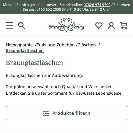
Melden Sie sich gern über unsere Bestellhotline:
07626 974 9700
/ Schreiben
alt springen
Sie uns:
0160 652 2038
(Mo-Fr 8-20 Uhr, Sa 8-12 Uhr)
Du hast 0 Pr
Homöopathie
Etuis und Zubehör
Gläschen
Braunglasfläschen
Braunglasfläschen
Braunglasfläschen zur Aufbewahrung.
Sorgfältig ausgewählt nach Qualität und Wirksamkeit.
Entdecken Sie unser Sortiment für bewusste Lebensweise.
Produkte filtern