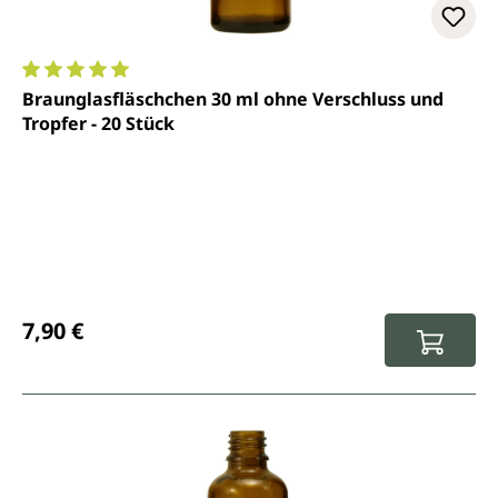
Durchschnittliche Bewertung von 5 von 5 Sternen
Braunglasfläschchen 30 ml ohne Verschluss und
Tropfer - 20 Stück
Regulärer Preis:
7,90 €