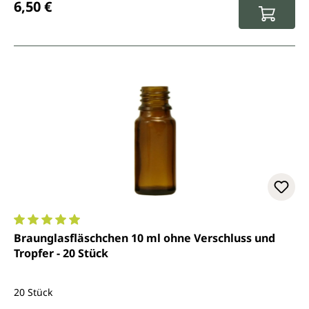
6,50 €
Durchschnittliche Bewertung von 5 von 5 Sternen
Braunglasfläschchen 10 ml ohne Verschluss und
Tropfer - 20 Stück
20 Stück