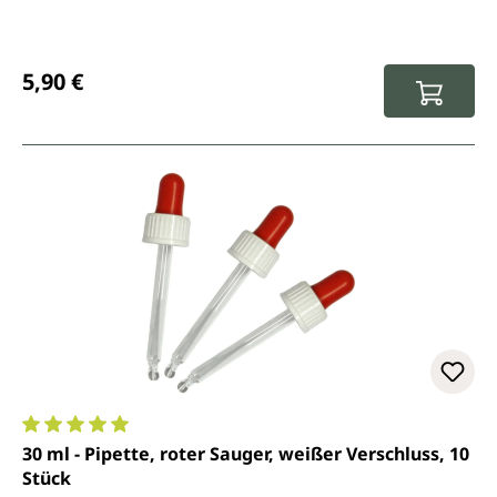
Regulärer Preis:
5,90 €
Durchschnittliche Bewertung von 5 von 5 Sternen
30 ml - Pipette, roter Sauger, weißer Verschluss, 10
Stück