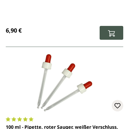
Regulärer Preis:
6,90 €
Durchschnittliche Bewertung von 5 von 5 Sternen
100 ml - Pipette, roter Sauger, weißer Verschluss,